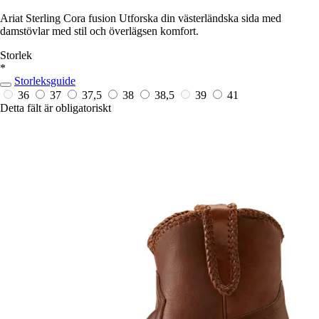
Ariat Sterling Cora fusion Utforska din västerländska sida med
damstövlar med stil och överlägsen komfort.
Storlek
*
Storleksguide
36
37
37,5
38
38,5
39
41
Detta fält är obligatoriskt