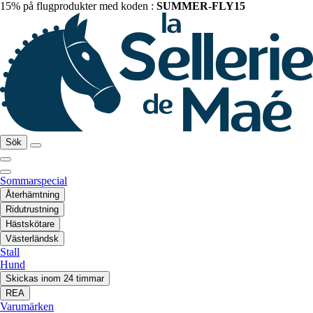
15% på flugprodukter med koden :
SUMMER-FLY15
Sök
Sommarspecial
Återhämtning
Ridutrustning
Hästskötare
Västerländsk
Stall
Hund
Skickas inom 24 timmar
REA
Varumärken