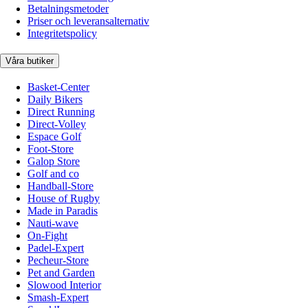
Betalningsmetoder
Priser och leveransalternativ
Integritetspolicy
Våra butiker
Basket-Center
Daily Bikers
Direct Running
Direct-Volley
Espace Golf
Foot-Store
Galop Store
Golf and co
Handball-Store
House of Rugby
Made in Paradis
Nauti-wave
On-Fight
Padel-Expert
Pecheur-Store
Pet and Garden
Slowood Interior
Smash-Expert