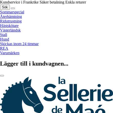
Kundservice i Frankrike
Säker betalning
Enkla returer
Sök
Sommarspecial
Återhämtning
Ridutrustning
Hästskötare
Västerländsk
Stall
Hund
Skickas inom 24 timmar
REA
Varumärken
Lägger till i kundvagnen...