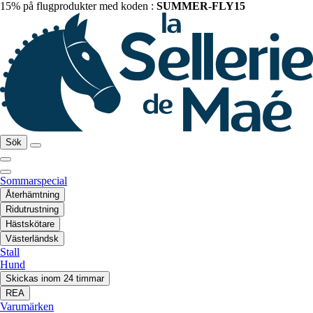
15% på flugprodukter med koden :
SUMMER-FLY15
Sök
Sommarspecial
Återhämtning
Ridutrustning
Hästskötare
Västerländsk
Stall
Hund
Skickas inom 24 timmar
REA
Varumärken