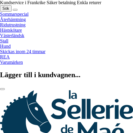
Kundservice i Frankrike
Säker betalning
Enkla returer
Sök
Sommarspecial
Återhämtning
Ridutrustning
Hästskötare
Västerländsk
Stall
Hund
Skickas inom 24 timmar
REA
Varumärken
Lägger till i kundvagnen...