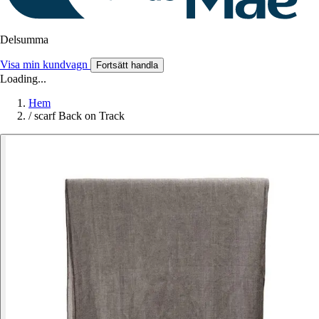
Delsumma
Visa min kundvagn
Fortsätt handla
Loading...
Hem
/
scarf Back on Track