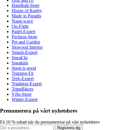
Golf and co
Handball-Store
House of Rugby
Made in Paradis
Nauti-wave
On-Fight
Padel-Expert
Pecheur-Store
Pet and Garden
Slowood Interior
Smash-Expert
Sneak'In
Sneakids
Sport is good
Training-Fit
Trek-Expert
Triathlon-Expert
TripnBikers
Vélo-Store
Winter-Expert
Prenumerera på vårt nyhetsbrev
Få 10 % rabatt när du prenumererar på vårt nyhetsbrev
Registrera dig