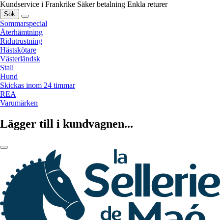
Kundservice i Frankrike
Säker betalning
Enkla returer
Sök
Sommarspecial
Återhämtning
Ridutrustning
Hästskötare
Västerländsk
Stall
Hund
Skickas inom 24 timmar
REA
Varumärken
Lägger till i kundvagnen...