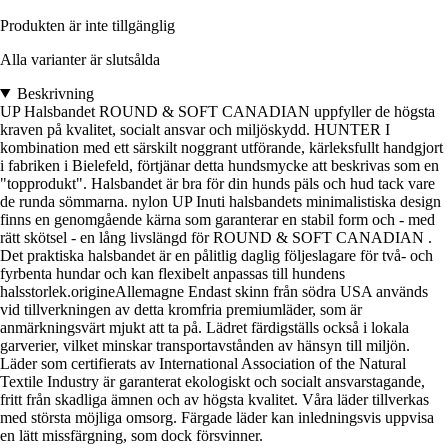
Produkten är inte tillgänglig
Alla varianter är slutsålda
Beskrivning
UP Halsbandet ROUND & SOFT CANADIAN uppfyller de högsta
kraven på kvalitet, socialt ansvar och miljöskydd. HUNTER I
kombination med ett särskilt noggrant utförande, kärleksfullt handgjort
i fabriken i Bielefeld, förtjänar detta hundsmycke att beskrivas som en
"topprodukt". Halsbandet är bra för din hunds päls och hud tack vare
de runda sömmarna. nylon UP Inuti halsbandets minimalistiska design
finns en genomgående kärna som garanterar en stabil form och - med
rätt skötsel - en lång livslängd för ROUND & SOFT CANADIAN .
Det praktiska halsbandet är en pålitlig daglig följeslagare för två- och
fyrbenta hundar och kan flexibelt anpassas till hundens
halsstorlek.origineAllemagne Endast skinn från södra USA används
vid tillverkningen av detta kromfria premiumläder, som är
anmärkningsvärt mjukt att ta på. Lädret färdigställs också i lokala
garverier, vilket minskar transportavstånden av hänsyn till miljön.
Läder som certifierats av International Association of the Natural
Textile Industry är garanterat ekologiskt och socialt ansvarstagande,
fritt från skadliga ämnen och av högsta kvalitet. Våra läder tillverkas
med största möjliga omsorg. Färgade läder kan inledningsvis uppvisa
en lätt missfärgning, som dock försvinner.