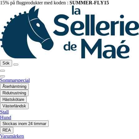
15% på flugprodukter med koden :
SUMMER-FLY15
Sök
Sommarspecial
Återhämtning
Ridutrustning
Hästskötare
Västerländsk
Stall
Hund
Skickas inom 24 timmar
REA
Varumärken