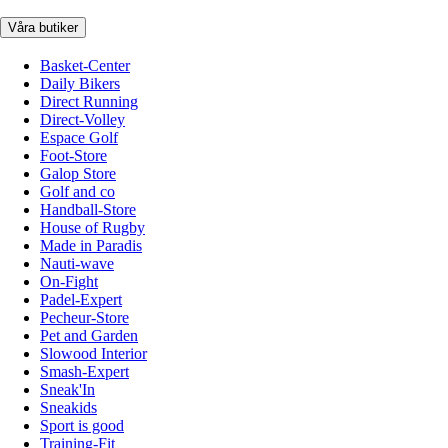
Våra butiker
Basket-Center
Daily Bikers
Direct Running
Direct-Volley
Espace Golf
Foot-Store
Galop Store
Golf and co
Handball-Store
House of Rugby
Made in Paradis
Nauti-wave
On-Fight
Padel-Expert
Pecheur-Store
Pet and Garden
Slowood Interior
Smash-Expert
Sneak'In
Sneakids
Sport is good
Training-Fit