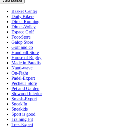
Våra butiker
Basket-Center
Daily Bikers
Direct Running
Direct-Volley
Espace Golf
Foot-Store
Galop Store
Golf and co
Handball-Store
House of Rugby
Made in Paradis
Nauti-wave
On-Fight
Padel-Expert
Pecheur-Store
Pet and Garden
Slowood Interior
Smash-Expert
Sneak'In
Sneakids
Sport is good
Training-Fit
Trek-Expert