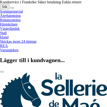
Kundservice i Frankrike
Säker betalning
Enkla returer
Sök
Sommarspecial
Återhämtning
Ridutrustning
Hästskötare
Västerländsk
Stall
Hund
Skickas inom 24 timmar
REA
Varumärken
Lägger till i kundvagnen...