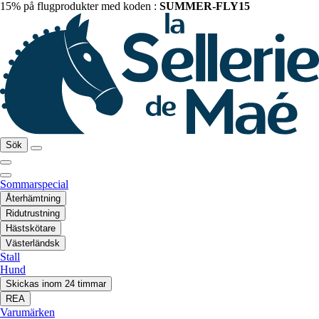
15% på flugprodukter med koden :
SUMMER-FLY15
Sök
Sommarspecial
Återhämtning
Ridutrustning
Hästskötare
Västerländsk
Stall
Hund
Skickas inom 24 timmar
REA
Varumärken