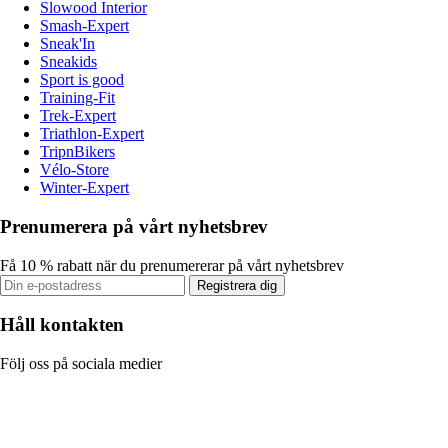
Slowood Interior
Smash-Expert
Sneak'In
Sneakids
Sport is good
Training-Fit
Trek-Expert
Triathlon-Expert
TripnBikers
Vélo-Store
Winter-Expert
Prenumerera på vårt nyhetsbrev
Få 10 % rabatt när du prenumererar på vårt nyhetsbrev
Registrera dig
Håll kontakten
Följ oss på sociala medier