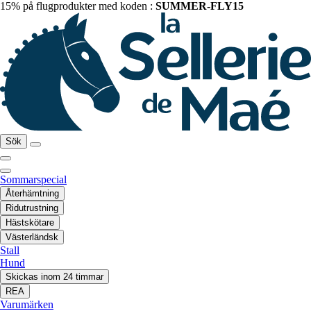
15% på flugprodukter med koden :
SUMMER-FLY15
Sök
Sommarspecial
Återhämtning
Ridutrustning
Hästskötare
Västerländsk
Stall
Hund
Skickas inom 24 timmar
REA
Varumärken