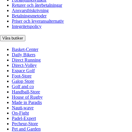
Returer och återbetalningar
Ansvarsfriskrivning
Betalningsmetoder
Priser och leveransalternativ
Integritetspolicy
Våra butiker
Basket-Center
Daily Bikers
Direct Running
Direct-Volley
Espace Golf
Foot-Store
Galop Store
Golf and co
Handball-Store
House of Rugby
Made in Paradis
Nauti-wave
On-Fight
Padel-Expert
Pecheur-Store
Pet and Garden