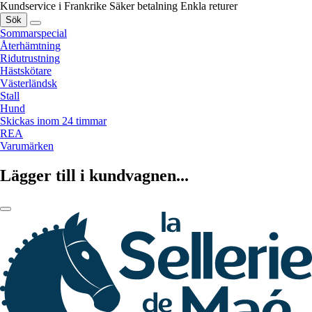
Kundservice i Frankrike
Säker betalning
Enkla returer
Sök
Sommarspecial
Återhämtning
Ridutrustning
Hästskötare
Västerländsk
Stall
Hund
Skickas inom 24 timmar
REA
Varumärken
Lägger till i kundvagnen...