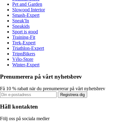
Pet and Garden
Slowood Interior
Smash-Expert
Sneak'In
Sneakids
Sport is good
Training-Fit
Trek-Expert
Triathlon-Expert
TripnBikers
Vélo-Store
Winter-Expert
Prenumerera på vårt nyhetsbrev
Få 10 % rabatt när du prenumererar på vårt nyhetsbrev
Registrera dig
Håll kontakten
Följ oss på sociala medier