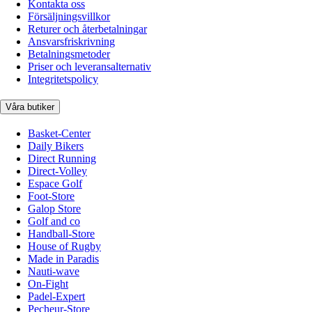
Kontakta oss
Försäljningsvillkor
Returer och återbetalningar
Ansvarsfriskrivning
Betalningsmetoder
Priser och leveransalternativ
Integritetspolicy
Våra butiker
Basket-Center
Daily Bikers
Direct Running
Direct-Volley
Espace Golf
Foot-Store
Galop Store
Golf and co
Handball-Store
House of Rugby
Made in Paradis
Nauti-wave
On-Fight
Padel-Expert
Pecheur-Store