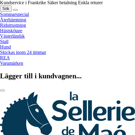
Kundservice i Frankrike
Säker betalning
Enkla returer
Sök
Sommarspecial
Återhämtning
Ridutrustning
Hästskötare
Västerländsk
Stall
Hund
Skickas inom 24 timmar
REA
Varumärken
Lägger till i kundvagnen...