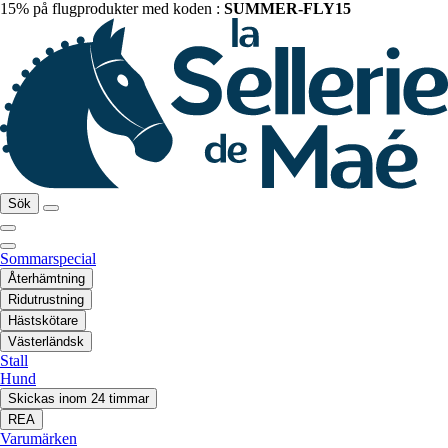
15% på flugprodukter med koden :
SUMMER-FLY15
Sök
Sommarspecial
Återhämtning
Ridutrustning
Hästskötare
Västerländsk
Stall
Hund
Skickas inom 24 timmar
REA
Varumärken