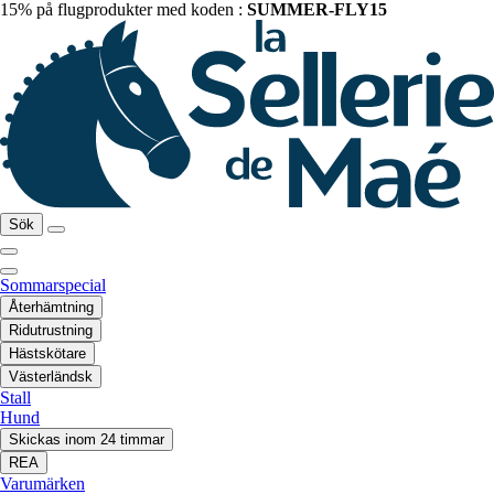
15% på flugprodukter med koden :
SUMMER-FLY15
Sök
Sommarspecial
Återhämtning
Ridutrustning
Hästskötare
Västerländsk
Stall
Hund
Skickas inom 24 timmar
REA
Varumärken