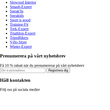
Slowood Interior
Smash-Expert
Sneak'In
Sneakids
Sport is good
Training-Fit
Trek-Expert
Triathlon-Expert
TripnBikers
Vélo-Store
Winter-Expert
Prenumerera på vårt nyhetsbrev
Få 10 % rabatt när du prenumererar på vårt nyhetsbrev
Registrera dig
Håll kontakten
Följ oss på sociala medier