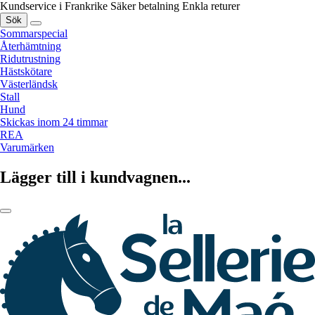
Kundservice i Frankrike
Säker betalning
Enkla returer
Sök
Sommarspecial
Återhämtning
Ridutrustning
Hästskötare
Västerländsk
Stall
Hund
Skickas inom 24 timmar
REA
Varumärken
Lägger till i kundvagnen...