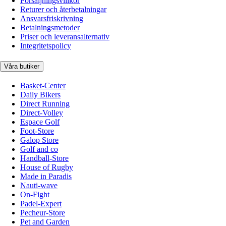
Försäljningsvillkor
Returer och återbetalningar
Ansvarsfriskrivning
Betalningsmetoder
Priser och leveransalternativ
Integritetspolicy
Våra butiker
Basket-Center
Daily Bikers
Direct Running
Direct-Volley
Espace Golf
Foot-Store
Galop Store
Golf and co
Handball-Store
House of Rugby
Made in Paradis
Nauti-wave
On-Fight
Padel-Expert
Pecheur-Store
Pet and Garden