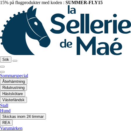
15% på flugprodukter med koden :
SUMMER-FLY15
Sök
Sommarspecial
Återhämtning
Ridutrustning
Hästskötare
Västerländsk
Stall
Hund
Skickas inom 24 timmar
REA
Varumärken