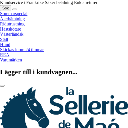
Kundservice i Frankrike
Säker betalning
Enkla returer
Sök
Sommarspecial
Återhämtning
Ridutrustning
Hästskötare
Västerländsk
Stall
Hund
Skickas inom 24 timmar
REA
Varumärken
Lägger till i kundvagnen...