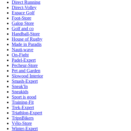
Direct Running
Direct-Volley
Espace Golf
Foot-Store
Galop Store
Golf and co
Handball-Store
House of Rugby
Made in Paradis
Nauti-wave
On-Fight
Padel-Expert
Pecheur-Store
Pet and Garden
Slowood Interior
Smash-Expert
Sneak'In
Sneakids
Sport is good
Training-Fit
Trek-Expert
Triathlon-Expert
TripnBikers
Vélo-Store
Winter-Expert