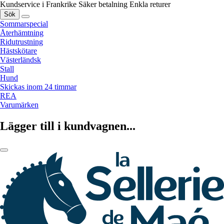
Kundservice i Frankrike
Säker betalning
Enkla returer
Sök
Sommarspecial
Återhämtning
Ridutrustning
Hästskötare
Västerländsk
Stall
Hund
Skickas inom 24 timmar
REA
Varumärken
Lägger till i kundvagnen...