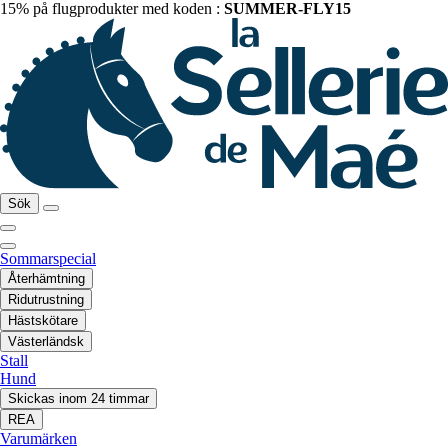
15% på flugprodukter med koden :
SUMMER-FLY15
Sök
Sommarspecial
Återhämtning
Ridutrustning
Hästskötare
Västerländsk
Stall
Hund
Skickas inom 24 timmar
REA
Varumärken