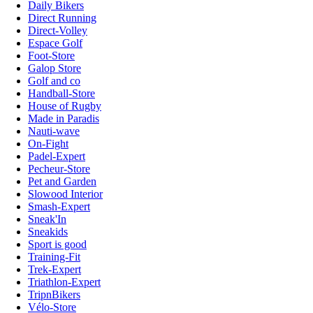
Daily Bikers
Direct Running
Direct-Volley
Espace Golf
Foot-Store
Galop Store
Golf and co
Handball-Store
House of Rugby
Made in Paradis
Nauti-wave
On-Fight
Padel-Expert
Pecheur-Store
Pet and Garden
Slowood Interior
Smash-Expert
Sneak'In
Sneakids
Sport is good
Training-Fit
Trek-Expert
Triathlon-Expert
TripnBikers
Vélo-Store