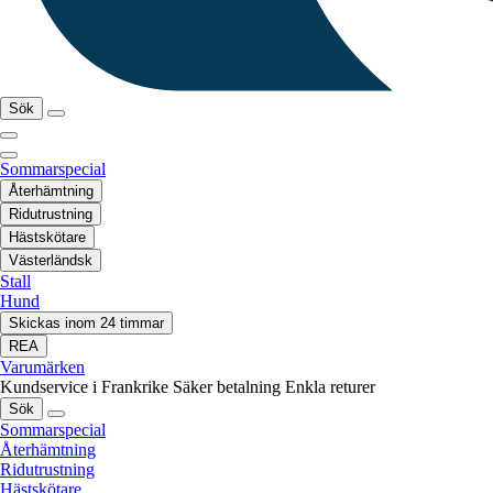
Sök
Sommarspecial
Återhämtning
Ridutrustning
Hästskötare
Västerländsk
Stall
Hund
Skickas inom 24 timmar
REA
Varumärken
Kundservice i Frankrike
Säker betalning
Enkla returer
Sök
Sommarspecial
Återhämtning
Ridutrustning
Hästskötare