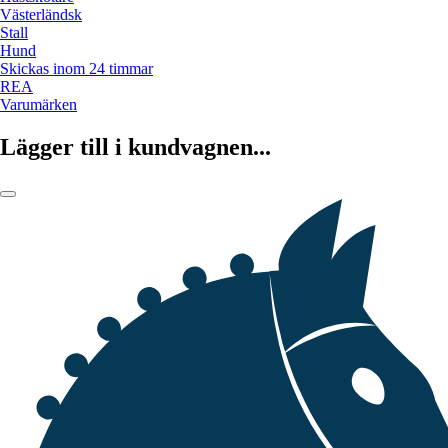
Västerländsk
Stall
Hund
Skickas inom 24 timmar
REA
Varumärken
Lägger till i kundvagnen...