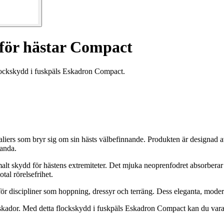
 för hästar Compact
flockskydd i fuskpäls Eskadron Compact.
aliers som bryr sig om sin hästs välbefinnande. Produkten är designad 
tanda.
malt skydd för hästens extremiteter. Det mjuka neoprenfodret absorberar 
tal rörelsefrihet.
 för discipliner som hoppning, dressyr och terräng. Dess eleganta, modern
 skador. Med detta flockskydd i fuskpäls Eskadron Compact kan du vara s