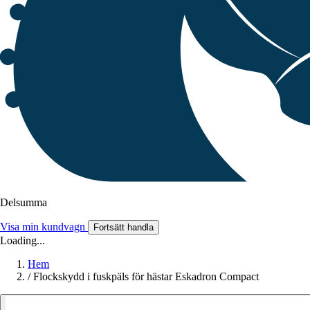
Delsumma
Visa min kundvagn
Fortsätt handla
Loading...
Hem
/
Flockskydd i fuskpäls för hästar Eskadron Compact