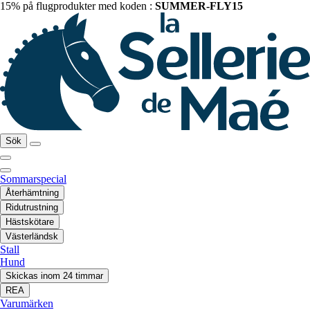
15% på flugprodukter med koden :
SUMMER-FLY15
Sök
Sommarspecial
Återhämtning
Ridutrustning
Hästskötare
Västerländsk
Stall
Hund
Skickas inom 24 timmar
REA
Varumärken