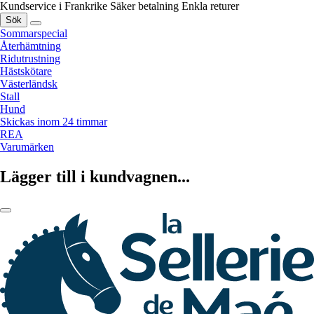
Kundservice i Frankrike
Säker betalning
Enkla returer
Sök
Sommarspecial
Återhämtning
Ridutrustning
Hästskötare
Västerländsk
Stall
Hund
Skickas inom 24 timmar
REA
Varumärken
Lägger till i kundvagnen...