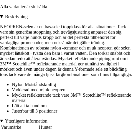
Alla varianter är slutsålda
Beskrivning
NEOPREN-selen är en bas-sele i toppklass för alla situationer. Tack
vare sin generösa stoppning och trevägsjustering anpassar den sig
perfekt till varje hunds kropp och är det perfekta tillbehöret för
vardagliga promenader, men också när det gäller träning.
Kombinationen av robusta nylon -remmar och mjuk neopren gör selen
mycket lättskött - tvätta den bara i varmt vatten. Den torkar snabbt och
är sedan redo att återanvändas. Mycket reflekterande piping runt om i
3M™ Scotchlite™ reflekterande material ger utmärkt synlighet i
mörkret och även under dagen är denna Y-formade sele ett blickfång
tous tack vare de många ljusa färgkombinationer som finns tillgängliga.
Nylon Motståndskraftig
Vadderad med mjuk neopren
Mycket reflekterande tack vare 3M™ Scotchlite™ reflekterande
material
Lätt att ta hand om
Justerbar till 3 positioner
Ytterligare information
Varumärke
Hunter