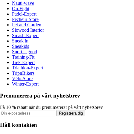
Nauti-wave
On-Fight
Padel-Expert
Pecheur-Store
Pet and Garden
Slowood Interior
Smash-Expert
Sneak'In
Sneakids
Sport is good
Training-Fit
Trek-Expert
Triathlon-Expert
TripnBikers
Vélo-Store
Winter-Expert
Prenumerera på vårt nyhetsbrev
Få 10 % rabatt när du prenumererar på vårt nyhetsbrev
Registrera dig
Håll kontakten