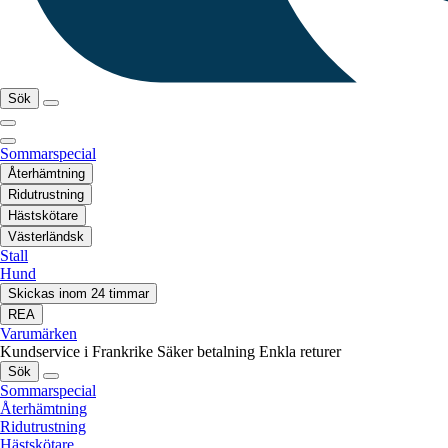
Sök
Sommarspecial
Återhämtning
Ridutrustning
Hästskötare
Västerländsk
Stall
Hund
Skickas inom 24 timmar
REA
Varumärken
Kundservice i Frankrike
Säker betalning
Enkla returer
Sök
Sommarspecial
Återhämtning
Ridutrustning
Hästskötare