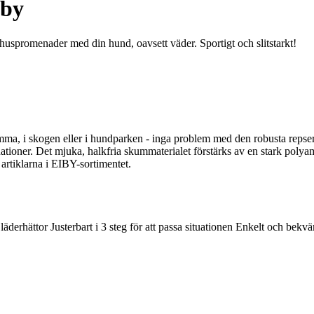
iby
uspromenader med din hund, oavsett väder. Sportigt och slitstarkt!
, i skogen eller i hundparken - inga problem med den robusta repseri
 situationer. Det mjuka, halkfria skummaterialet förstärks av en stark 
rtiklarna i EIBY-sortimentet.
äderhättor Justerbart i 3 steg för att passa situationen Enkelt och bekvä