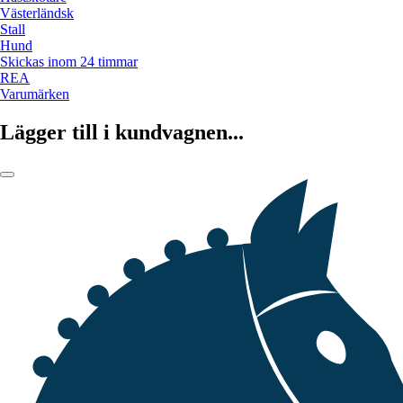
Västerländsk
Stall
Hund
Skickas inom 24 timmar
REA
Varumärken
Lägger till i kundvagnen...