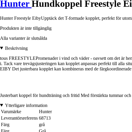
Hunter
Hundkoppel Freestyle E
Hunter Freestyle EibyUpptäck det T-formade kopplet, perfekt för utomh
Produkten är inte tillgänglig
Alla varianter är slutsålda
Beskrivning
tous FREESTYLEPromenader i vind och väder - oavsett om det är hemma
i. Tack vare trevägsjusteringen kan kopplet anpassas perfekt till alla
EIBY Det justerbara kopplet kan kombineras med de färgkoordinerade a
Justerbart koppel för hundträning och fritid Med förstärkta tummar och l
Ytterligare information
Varumärke
Hunter
Leverantörsreferens
68713
Färg
grå
Färg
Grå