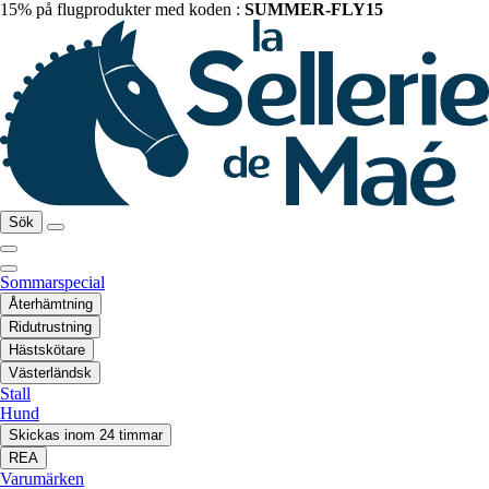
15% på flugprodukter med koden :
SUMMER-FLY15
Sök
Sommarspecial
Återhämtning
Ridutrustning
Hästskötare
Västerländsk
Stall
Hund
Skickas inom 24 timmar
REA
Varumärken