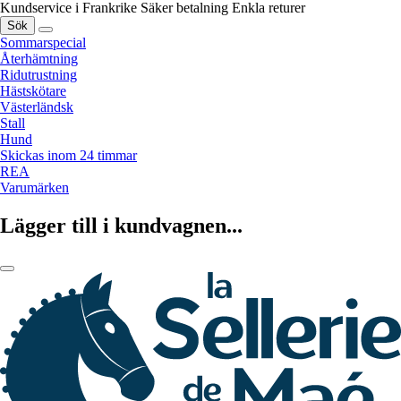
Kundservice i Frankrike
Säker betalning
Enkla returer
Sök
Sommarspecial
Återhämtning
Ridutrustning
Hästskötare
Västerländsk
Stall
Hund
Skickas inom 24 timmar
REA
Varumärken
Lägger till i kundvagnen...