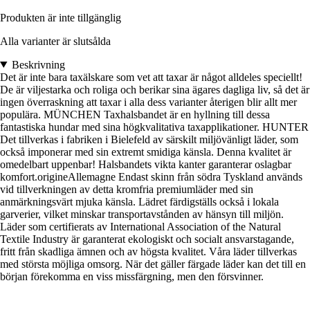
Produkten är inte tillgänglig
Alla varianter är slutsålda
Beskrivning
Det är inte bara taxälskare som vet att taxar är något alldeles speciellt!
De är viljestarka och roliga och berikar sina ägares dagliga liv, så det är
ingen överraskning att taxar i alla dess varianter återigen blir allt mer
populära. MÜNCHEN Taxhalsbandet är en hyllning till dessa
fantastiska hundar med sina högkvalitativa taxapplikationer. HUNTER
Det tillverkas i fabriken i Bielefeld av särskilt miljövänligt läder, som
också imponerar med sin extremt smidiga känsla. Denna kvalitet är
omedelbart uppenbar! Halsbandets vikta kanter garanterar oslagbar
komfort.origineAllemagne Endast skinn från södra Tyskland används
vid tillverkningen av detta kromfria premiumläder med sin
anmärkningsvärt mjuka känsla. Lädret färdigställs också i lokala
garverier, vilket minskar transportavstånden av hänsyn till miljön.
Läder som certifierats av International Association of the Natural
Textile Industry är garanterat ekologiskt och socialt ansvarstagande,
fritt från skadliga ämnen och av högsta kvalitet. Våra läder tillverkas
med största möjliga omsorg. När det gäller färgade läder kan det till en
början förekomma en viss missfärgning, men den försvinner.