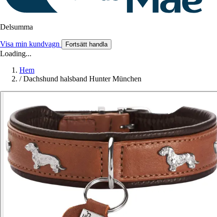
Delsumma
Visa min kundvagn
Fortsätt handla
Loading...
Hem
/
Dachshund halsband Hunter München