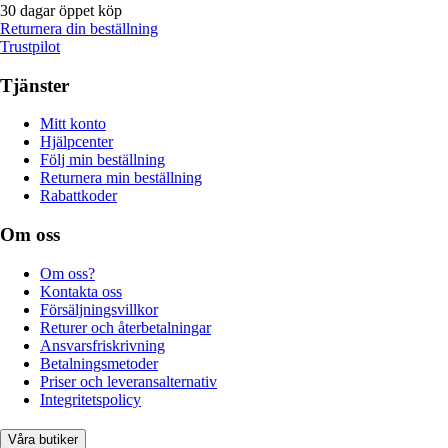
30 dagar öppet köp
Returnera din beställning
Trustpilot
Tjänster
Mitt konto
Hjälpcenter
Följ min beställning
Returnera min beställning
Rabattkoder
Om oss
Om oss?
Kontakta oss
Försäljningsvillkor
Returer och återbetalningar
Ansvarsfriskrivning
Betalningsmetoder
Priser och leveransalternativ
Integritetspolicy
Våra butiker