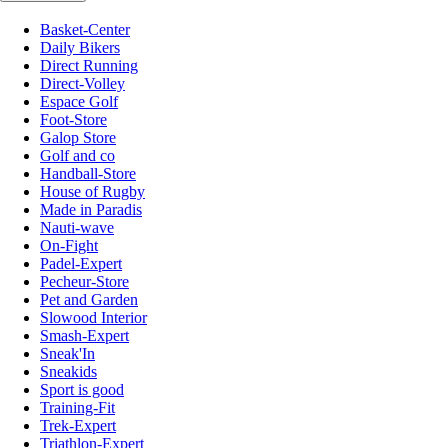
Basket-Center
Daily Bikers
Direct Running
Direct-Volley
Espace Golf
Foot-Store
Galop Store
Golf and co
Handball-Store
House of Rugby
Made in Paradis
Nauti-wave
On-Fight
Padel-Expert
Pecheur-Store
Pet and Garden
Slowood Interior
Smash-Expert
Sneak'In
Sneakids
Sport is good
Training-Fit
Trek-Expert
Triathlon-Expert