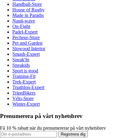
Handball-Store
House of Rugby
Made in Paradis
Nauti-wave
On-Fight
Padel-Expert
Pecheur-Store
Pet and Garden
Slowood Interior
Smash-Expert
Sneak'In
Sneakids
Sport is good
Training-Fit
Trek-Expert
Triathlon-Expert
TripnBikers
Vélo-Store
Winter-Expert
Prenumerera på vårt nyhetsbrev
Få 10 % rabatt när du prenumererar på vårt nyhetsbrev
Registrera dig