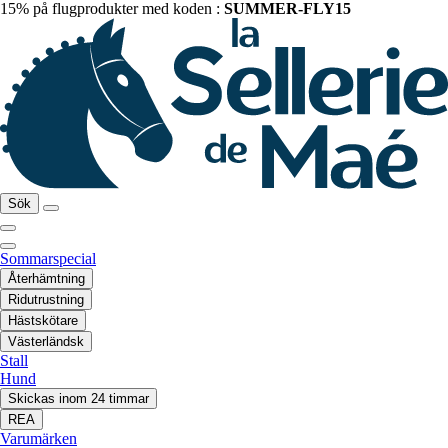
15% på flugprodukter med koden :
SUMMER-FLY15
Sök
Sommarspecial
Återhämtning
Ridutrustning
Hästskötare
Västerländsk
Stall
Hund
Skickas inom 24 timmar
REA
Varumärken