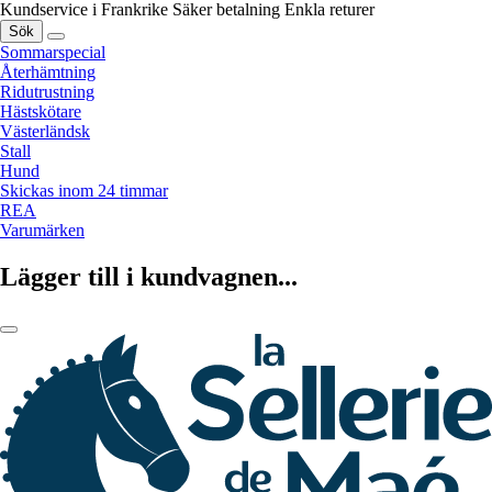
Kundservice i Frankrike
Säker betalning
Enkla returer
Sök
Sommarspecial
Återhämtning
Ridutrustning
Hästskötare
Västerländsk
Stall
Hund
Skickas inom 24 timmar
REA
Varumärken
Lägger till i kundvagnen...