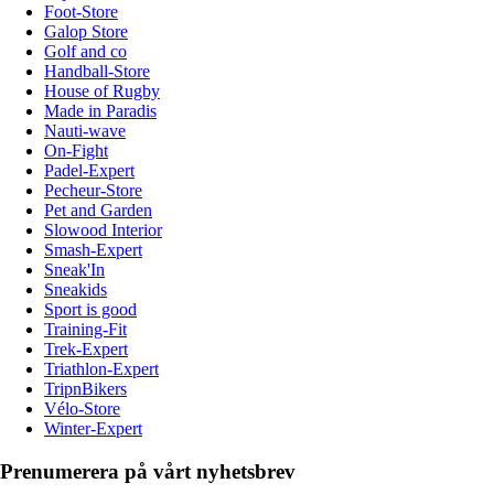
Foot-Store
Galop Store
Golf and co
Handball-Store
House of Rugby
Made in Paradis
Nauti-wave
On-Fight
Padel-Expert
Pecheur-Store
Pet and Garden
Slowood Interior
Smash-Expert
Sneak'In
Sneakids
Sport is good
Training-Fit
Trek-Expert
Triathlon-Expert
TripnBikers
Vélo-Store
Winter-Expert
Prenumerera på vårt nyhetsbrev