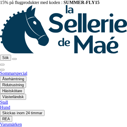
15% på flugprodukter med koden :
SUMMER-FLY15
Sök
Sommarspecial
Återhämtning
Ridutrustning
Hästskötare
Västerländsk
Stall
Hund
Skickas inom 24 timmar
REA
Varumärken