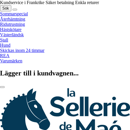
Kundservice i Frankrike
Säker betalning
Enkla returer
Sök
Sommarspecial
Återhämtning
Ridutrustning
Hästskötare
Västerländsk
Stall
Hund
Skickas inom 24 timmar
REA
Varumärken
Lägger till i kundvagnen...