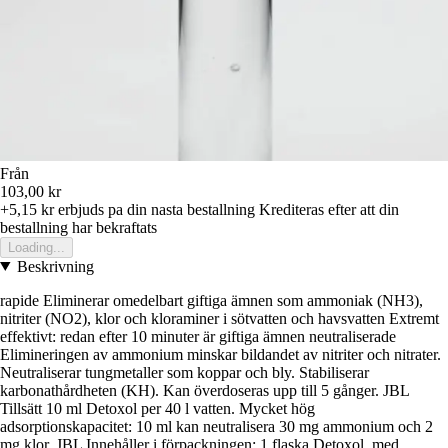
Från
103,00 kr
+5,15 kr
erbjuds pa din nasta bestallning
Krediteras efter att din
bestallning har bekraftats
Loading...
Beskrivning
rapide Eliminerar omedelbart giftiga ämnen som ammoniak (NH3),
nitriter (NO2), klor och kloraminer i sötvatten och havsvatten Extremt
effektivt: redan efter 10 minuter är giftiga ämnen neutraliserade
Elimineringen av ammonium minskar bildandet av nitriter och nitrater.
Neutraliserar tungmetaller som koppar och bly. Stabiliserar
karbonathårdheten (KH). Kan överdoseras upp till 5 gånger. JBL
Tillsätt 10 ml Detoxol per 40 l vatten. Mycket hög
adsorptionskapacitet: 10 ml kan neutralisera 30 mg ammonium och 2
mg klor. JBL Innehåller i förpackningen: 1 flaska Detoxol, med