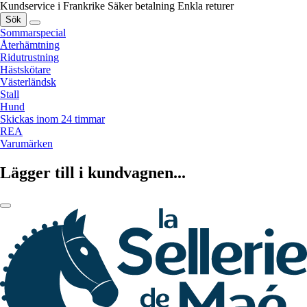
Kundservice i Frankrike
Säker betalning
Enkla returer
Sök
Sommarspecial
Återhämtning
Ridutrustning
Hästskötare
Västerländsk
Stall
Hund
Skickas inom 24 timmar
REA
Varumärken
Lägger till i kundvagnen...