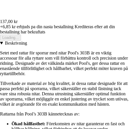
137,00 kr
+6,85 kr
erbjuds pa din nasta bestallning
Krediteras efter att din
bestallning har bekraftats
Loading...
Beskrivning
Setet med rattar för sporrar med nitar Pool's 303B är en viktig
accessoar för alla ryttare som vill förbättra kontroll och precision under
ridning. Designade av det välkända märket Pool's, ger dessa rattar en
enastående tillförlitlighet och hållbarhet, vilket perfekt möter kraven på
ryttartillbehör.
Tillverkade av material av hög kvalitet, är dessa rattar designade för att
passa perfekt på sporrarna, vilket säkerställer en stabil fästning tack
vare sina robusta nitar. Denna utrustning säkerställer optimal funktion
av sporrarna, vilket möjliggör en enkel justering av trycket som utövas,
vilket är avgörande för en exakt kommunikation med hästen.
Rattarna från Pool’s 303B kännetecknas av:
Ökad hållfasthet:
Förekomsten av nitar garanterar en fast och
hållbar hållning, vilket förhindrar att de lossnar under