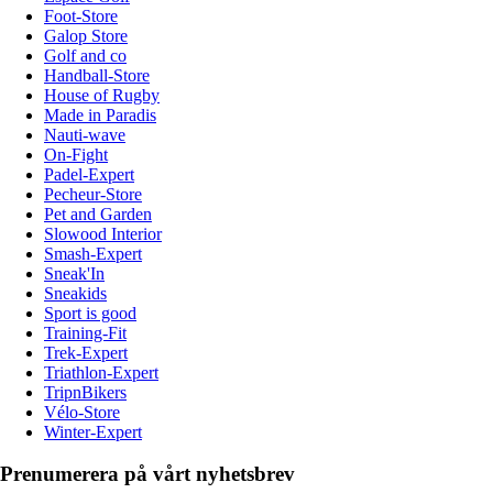
Foot-Store
Galop Store
Golf and co
Handball-Store
House of Rugby
Made in Paradis
Nauti-wave
On-Fight
Padel-Expert
Pecheur-Store
Pet and Garden
Slowood Interior
Smash-Expert
Sneak'In
Sneakids
Sport is good
Training-Fit
Trek-Expert
Triathlon-Expert
TripnBikers
Vélo-Store
Winter-Expert
Prenumerera på vårt nyhetsbrev