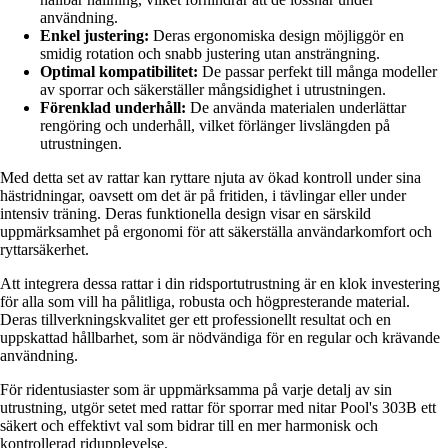
användning.
Enkel justering:
Deras ergonomiska design möjliggör en
smidig rotation och snabb justering utan ansträngning.
Optimal kompatibilitet:
De passar perfekt till många modeller
av sporrar och säkerställer mångsidighet i utrustningen.
Förenklad underhåll:
De använda materialen underlättar
rengöring och underhåll, vilket förlänger livslängden på
utrustningen.
Med detta set av rattar kan ryttare njuta av ökad kontroll under sina
hästridningar, oavsett om det är på fritiden, i tävlingar eller under
intensiv träning. Deras funktionella design visar en särskild
uppmärksamhet på ergonomi för att säkerställa användarkomfort och
ryttarsäkerhet.
Att integrera dessa rattar i din ridsportutrustning är en klok investering
för alla som vill ha pålitliga, robusta och högpresterande material.
Deras tillverkningskvalitet ger ett professionellt resultat och en
uppskattad hållbarhet, som är nödvändiga för en regular och krävande
användning.
För ridentusiaster som är uppmärksamma på varje detalj av sin
utrustning, utgör setet med rattar för sporrar med nitar Pool's 303B ett
säkert och effektivt val som bidrar till en mer harmonisk och
kontrollerad ridupplevelse.