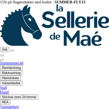
15% på flugprodukter med koden :
SUMMER-FLY15
Sök
Sommarspecial
Återhämtning
Ridutrustning
Hästskötare
Västerländsk
Stall
Hund
Skickas inom 24 timmar
REA
Varumärken