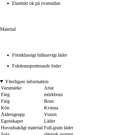
Elastiskt ok på ovansidan
Material
Förstklassigt fullnarvigt läder
Fukttransporterande foder
Ytterligare information
Varumärke
Ariat
Färg
mörkbrun
Färg
Brun
Kön
Kvinna
Åldersgrupp
Vuxen
Egenskaper
Läder
Huvudsakligt material
Full-grain läder
Sula
slitstark gummi