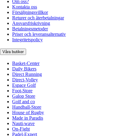
Om oss?
Kontakta oss
Försäljningsvillkor
Returer och återbetalningar
Ansvarsfriskrivning
Betalningsmetoder
Priser och leveransalternativ
Integritetspolicy
Våra butiker
Basket-Center
Daily Bikers
Direct Running
Direct-Volley
Espace Golf
Foot-Store
Galop Store
Golf and co
Handball-Store
House of Rugby
Made in Paradis
Nauti-wave
On-Fight
Padel-Expert