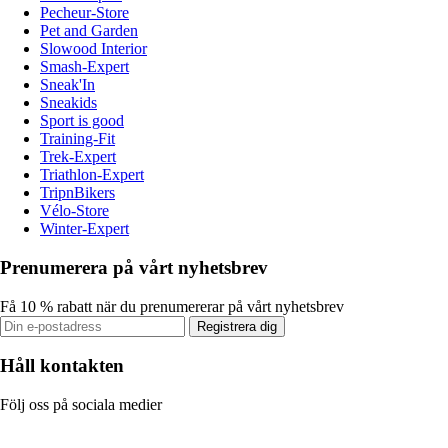
Pecheur-Store
Pet and Garden
Slowood Interior
Smash-Expert
Sneak'In
Sneakids
Sport is good
Training-Fit
Trek-Expert
Triathlon-Expert
TripnBikers
Vélo-Store
Winter-Expert
Prenumerera på vårt nyhetsbrev
Få 10 % rabatt när du prenumererar på vårt nyhetsbrev
Registrera dig
Håll kontakten
Följ oss på sociala medier