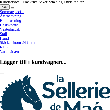
Kundservice i Frankrike
Säker betalning
Enkla returer
Sök
Sommarspecial
Återhämtning
Ridutrustning
Hästskötare
Västerländsk
Stall
Hund
Skickas inom 24 timmar
REA
Varumärken
Lägger till i kundvagnen...