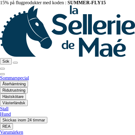
15% på flugprodukter med koden :
SUMMER-FLY15
Sök
Sommarspecial
Återhämtning
Ridutrustning
Hästskötare
Västerländsk
Stall
Hund
Skickas inom 24 timmar
REA
Varumärken