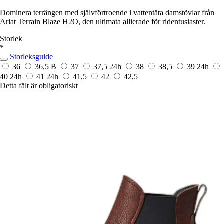
Dominera terrängen med självförtroende i vattentäta damstövlar från
Ariat Terrain Blaze H2O, den ultimata allierade för ridentusiaster.
Storlek
*
Storleksguide
36
36,5 B
37
37,5
24h
38
38,5
39
24h
40
24h
41
24h
41,5
42
42,5
Detta fält är obligatoriskt