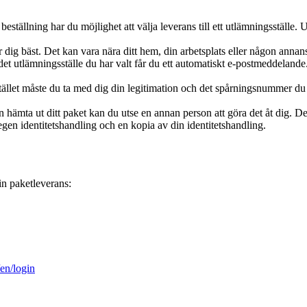
eställning har du möjlighet att välja leverans till ett utlämningsställe. U
 dig bäst. Det kan vara nära ditt hem, din arbetsplats eller någon anna
ll det utlämningsställe du har valt får du ett automatiskt e-postmeddelan
tället måste du ta med dig din legitimation och det spårningsnummer du fått
n hämta ut ditt paket kan du utse en annan person att göra det åt dig. Den
egen identitetshandling och en kopia av din identitetshandling.
in paketleverans:
/en/login