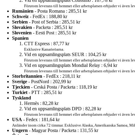
Vid en uppsamlingsplats Colissimo :
167,78 kr
Förutom leverans till hemmet eller arbetsplatsen erbjuder vi även le
Rumänien
- Posta Romana :
285,51 kr
Schweiz
- FedEx :
188,80 kr
Serbien
- Post of Serbia :
285,51 kr
Slovakien
- Packeta :
285,51 kr
Slovenien
- Eesti Post :
285,51 kr
Spanien
CTT Express :
87,77 kr
Exklusive Kanarieöarna.
Vid en uppsamlingsplats SEUR :
104,25 kr
Förutom leverans till hemmet eller arbetsplatsen erbjuder vi även l
Vid en uppsamlingsplats Mondial Relay :
6,94 kr
Förutom leverans till hemmet eller arbetsplatsen erbjuder vi även l
Storbritannien
- FedEx :
218,11 kr
Sverige
- PostNord :
202,99 kr
Tjeckien
- Ceská Posta / Packeta :
118,19 kr
Turkiet
- PTT :
285,51 kr
Tyskland
Hermès :
82,28 kr
Vid en uppsamlingsplats DPD :
82,28 kr
Förutom leverans till hemmet eller arbetsplatsen erbjuder vi även le
USA
- Fedex :
181,64 kr
Anländer inom cirka 72 timmar. Exklusive Alaska, Amerikanska Samoa, Mik
Ungern
- Magyar Posta / Packeta :
131,55 kr