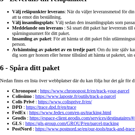
Välj reläpunkter leverans
: När du väljer leveransmetod för din b
att ta emot din beställning.
Välj insamlingsplats
: Välj sedan den insamlingsplats som passar
Meddelande om leverans
: Så snart ditt paket har levererats ti
spårningsnumret för ditt paket.
Insamling av paket
: För att hämta ut ditt paket från utlämningss
person.
Avhämtning av paketet av en tredje part
: Om du inte själv ka
dig som ger honom eller henne tillstånd att hämta ut paketet, sin 
6 - Spåra ditt paket
Nedan finns en lista över webbplatser där du kan följa hur det går för d
Chronopost
:
https://www.chronopost.fr/en/track-your-parcel
Colissimo
:
https://www.laposte.fr/outils/track-a-parcel
Colis Privé
:
https://www.colisprive.fr/en/
DPD
:
https://trace.dpd.fr/en/trace
FedEx
:
https://www.fedex.com/en-us/tracking.html
Geodis
:
https://espace-client.geodis.com/services/destinataires/#
GLS
:
https://gls-group.com/GROUP/en/parcel-tracking
PostNord
:
https://www.postnord.se/en/our-tools/track-and-trace