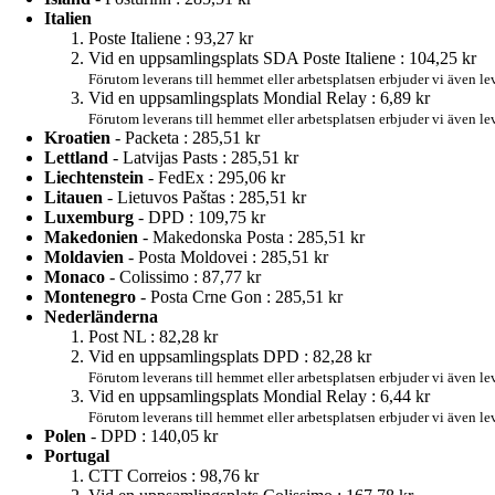
Italien
Poste Italiene :
93,27 kr
Vid en uppsamlingsplats SDA Poste Italiene :
104,25 kr
Förutom leverans till hemmet eller arbetsplatsen erbjuder vi även le
Vid en uppsamlingsplats Mondial Relay :
6,89 kr
Förutom leverans till hemmet eller arbetsplatsen erbjuder vi även l
Kroatien
- Packeta :
285,51 kr
Lettland
- Latvijas Pasts :
285,51 kr
Liechtenstein
- FedEx :
295,06 kr
Litauen
- Lietuvos Paštas :
285,51 kr
Luxemburg
- DPD :
109,75 kr
Makedonien
- Makedonska Posta :
285,51 kr
Moldavien
- Posta Moldovei :
285,51 kr
Monaco
- Colissimo :
87,77 kr
Montenegro
- Posta Crne Gon :
285,51 kr
Nederländerna
Post NL :
82,28 kr
Vid en uppsamlingsplats DPD :
82,28 kr
Förutom leverans till hemmet eller arbetsplatsen erbjuder vi även le
Vid en uppsamlingsplats Mondial Relay :
6,44 kr
Förutom leverans till hemmet eller arbetsplatsen erbjuder vi även l
Polen
- DPD :
140,05 kr
Portugal
CTT Correios :
98,76 kr