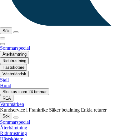
Sök
Sommarspecial
Återhämtning
Ridutrustning
Hästskötare
Västerländsk
Stall
Hund
Skickas inom 24 timmar
REA
Varumärken
Kundservice i Frankrike
Säker betalning
Enkla returer
Sök
Sommarspecial
Återhämtning
Ridutrustning
Hästskötare