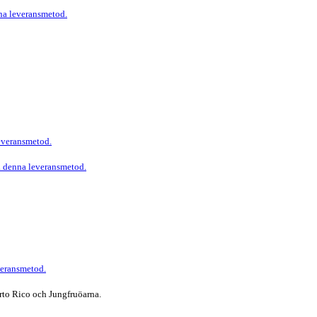
nna leveransmetod.
leveransmetod.
ja denna leveransmetod.
veransmetod.
rto Rico och Jungfruöarna.