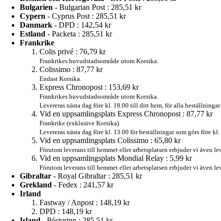
Bulgarien
- Bulgarian Post :
285,51 kr
Cypern
- Cyprus Post :
285,51 kr
Danmark
- DPD :
142,54 kr
Estland
- Packeta :
285,51 kr
Frankrike
Colis privé :
76,79 kr
Frankrikes huvudstadsområde utom Korsika.
Colissimo :
87,77 kr
Endast Korsika.
Express Chronopost :
153,69 kr
Frankrikes huvudstadsområde utom Korsika.
Levereras nästa dag före kl. 18.00 till ditt hem, för alla beställnin
Vid en uppsamlingsplats Express Chronopost :
87,77 kr
Frankrike (exklusive Korsika).
Levereras nästa dag före kl. 13.00 för beställningar som görs före kl
Vid en uppsamlingsplats Colissimo :
65,80 kr
Förutom leverans till hemmet eller arbetsplatsen erbjuder vi även le
Vid en uppsamlingsplats Mondial Relay :
5,99 kr
Förutom leverans till hemmet eller arbetsplatsen erbjuder vi även l
Gibraltar
- Royal Gibraltar :
285,51 kr
Grekland
- Fedex :
241,57 kr
Irland
Fastway / Anpost :
148,19 kr
DPD :
148,19 kr
Island
- Pósturinn :
285,51 kr