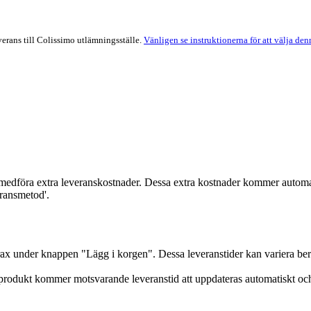
verans till Colissimo utlämningsställe.
Vänligen se instruktionerna för att välja de
 kan medföra extra leveranskostnader. Dessa extra kostnader kommer autom
eransmetod'.
strax under knappen "Lägg i korgen". Dessa leveranstider kan variera b
r en produkt kommer motsvarande leveranstid att uppdateras automatiskt 