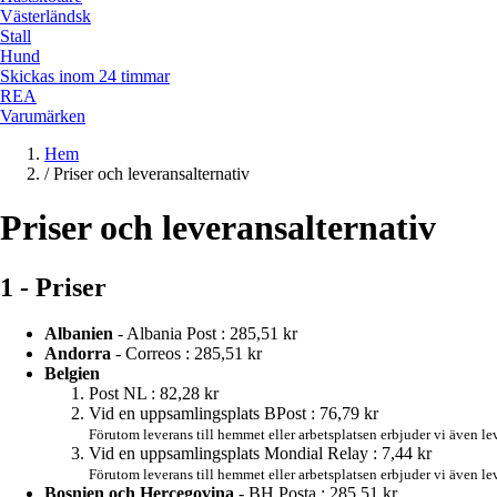
Västerländsk
Stall
Hund
Skickas inom 24 timmar
REA
Varumärken
Hem
/
Priser och leveransalternativ
Priser och leveransalternativ
1 - Priser
Albanien
- Albania Post :
285,51 kr
Andorra
- Correos :
285,51 kr
Belgien
Post NL :
82,28 kr
Vid en uppsamlingsplats BPost :
76,79 kr
Förutom leverans till hemmet eller arbetsplatsen erbjuder vi även le
Vid en uppsamlingsplats Mondial Relay :
7,44 kr
Förutom leverans till hemmet eller arbetsplatsen erbjuder vi även l
Bosnien och Hercegovina
- BH Posta :
285,51 kr