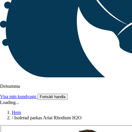
Delsumma
Visa min kundvagn
Fortsätt handla
Loading...
Hem
/
Isolerad parkas Ariat Rhodium H2O