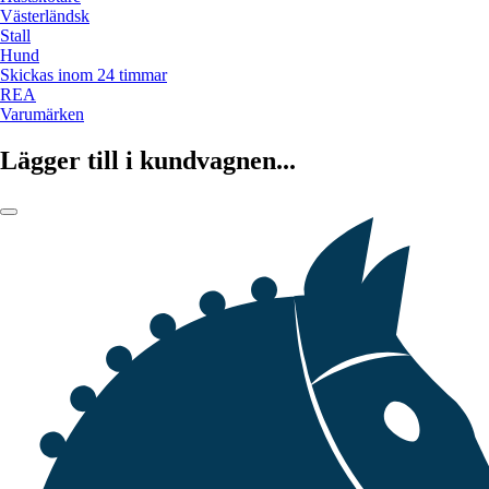
Västerländsk
Stall
Hund
Skickas inom 24 timmar
REA
Varumärken
Lägger till i kundvagnen...