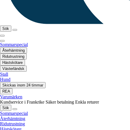
Sök
Sommarspecial
Återhämtning
Ridutrustning
Hästskötare
Västerländsk
Stall
Hund
Skickas inom 24 timmar
REA
Varumärken
Kundservice i Frankrike
Säker betalning
Enkla returer
Sök
Sommarspecial
Återhämtning
Ridutrustning
Hästskötare