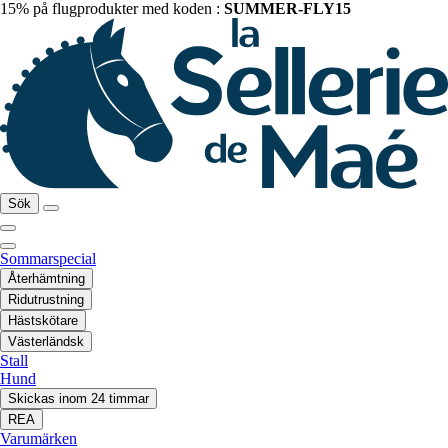
15% på flugprodukter med koden :
SUMMER-FLY15
Sök
Sommarspecial
Återhämtning
Ridutrustning
Hästskötare
Västerländsk
Stall
Hund
Skickas inom 24 timmar
REA
Varumärken