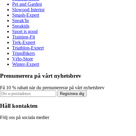
Pet and Garden
Slowood Interior
Smash-Expert
Sneak'In
Sneakids
Sport is good
Training-Fit
Trek-Expert
Triathlon-Expert
TripnBikers
Vélo-Store
Winter-Expert
Prenumerera på vårt nyhetsbrev
Få 10 % rabatt när du prenumererar på vårt nyhetsbrev
Registrera dig
Håll kontakten
Följ oss på sociala medier