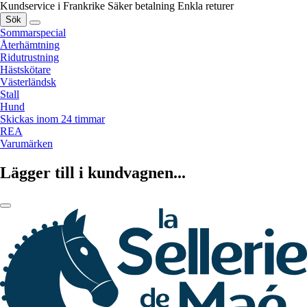
Kundservice i Frankrike
Säker betalning
Enkla returer
Sök
Sommarspecial
Återhämtning
Ridutrustning
Hästskötare
Västerländsk
Stall
Hund
Skickas inom 24 timmar
REA
Varumärken
Lägger till i kundvagnen...