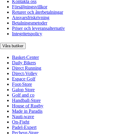
Kontakta oss
Försäljningsvillkor
Returer och återbetalningar
Ansvarsfriskrivning
Betalningsmetoder
Priser och leveransalternativ
Integritetspolicy
Våra butiker
Basket-Center
Daily Bikers
Direct Running
Direct-Volley
Espace Golf
Foot-Store
Galop Store
Golf and co
Handball-Store
House of Rugby
Made in Paradis
Nauti-wave
On-Fight
Padel-Expert
Pecheur-Store