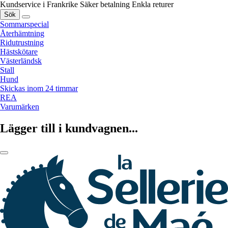
Kundservice i Frankrike
Säker betalning
Enkla returer
Sök
Sommarspecial
Återhämtning
Ridutrustning
Hästskötare
Västerländsk
Stall
Hund
Skickas inom 24 timmar
REA
Varumärken
Lägger till i kundvagnen...