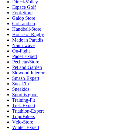
Direct-Volley
Espace Golf
Foot-Store
Galop Store
Golf and co
Handball-Store
House of Rugby
Made in Paradis
Nauti-wave
On-Fight
Padel-Expert
Pecheur-Store
Pet and Garden
Slowood Interior
Smash-Expert
Sneak'In
Sneakids
Sport is good
Training-Fit
Trek-Expert
Triathlon-Expert
TripnBikers
Vélo-Store
Winter-Expert