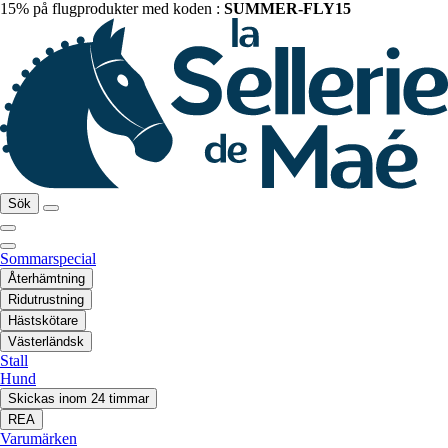
15% på flugprodukter med koden :
SUMMER-FLY15
Sök
Sommarspecial
Återhämtning
Ridutrustning
Hästskötare
Västerländsk
Stall
Hund
Skickas inom 24 timmar
REA
Varumärken