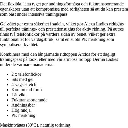
Det flexibla, lätta tyget ger andningsförmåga och fukttransporterande
egenskaper utan att kompromissa med rörligheten så att du kan prestera
som bäst under intensiva träningspass.
Gel-sätet ger extra säkerhet i sadeln, vilket gör Alexa Ladies ridtights
till perfekta tränings- och prestationstights för aktiv ridning. På autres
finns två telefonfickor på vardera sidan av benet, vilket ger extra
funktionalitet för vardagsbruk, samt en subtil PE-märkning som
symboliserar kvalitet.
Kombinera med den långärmade ridtoppen Arclos för ett dagligt
träningspass på look, eller med vår ärmlösa ridtopp Dernia Ladies
under de varmare månaderna.
2 x telefonfickor
Sits med gel
4-vägs stretch
Konturerad form
Lättvikt
Fukttransporterande
Andningsbar
Hög midja
PE-märkning
Maskintvättas (30ºC), naturlig torkning.