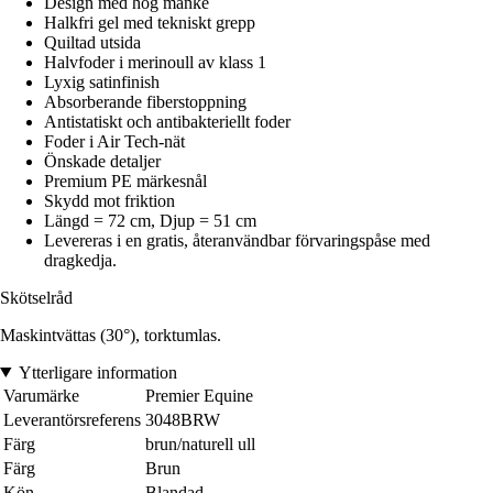
Design med hög manke
Halkfri gel med tekniskt grepp
Quiltad utsida
Halvfoder i merinoull av klass 1
Lyxig satinfinish
Absorberande fiberstoppning
Antistatiskt och antibakteriellt foder
Foder i Air Tech-nät
Önskade detaljer
Premium PE märkesnål
Skydd mot friktion
Längd = 72 cm, Djup = 51 cm
Levereras i en gratis, återanvändbar förvaringspåse med
dragkedja.
Skötselråd
Maskintvättas (30°), torktumlas.
Ytterligare information
Varumärke
Premier Equine
Leverantörsreferens
3048BRW
Färg
brun/naturell ull
Färg
Brun
Kön
Blandad