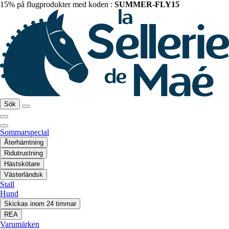
15% på flugprodukter med koden :
SUMMER-FLY15
Sök
Sommarspecial
Återhämtning
Ridutrustning
Hästskötare
Västerländsk
Stall
Hund
Skickas inom 24 timmar
REA
Varumärken