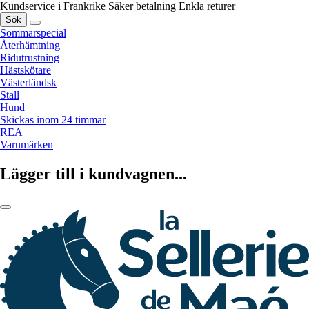
Kundservice i Frankrike
Säker betalning
Enkla returer
Sök
Sommarspecial
Återhämtning
Ridutrustning
Hästskötare
Västerländsk
Stall
Hund
Skickas inom 24 timmar
REA
Varumärken
Lägger till i kundvagnen...