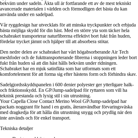
bekväm under sadeln. Äkta ull är fortfarande ett av de mest tekniskt
avancerade materialen i världen och förmodligen det bästa du kan
använda under en sadelpad.
Vår ryggdesign har utvecklats för att minska tryckpunkter och erbjuda
bästa möjliga skydd för din häst. Med en större yta som täcker hela
schabraket transporterar naturfibrerna effektivt bort fukt från huden,
fördelar trycket jämnt och hjälper till att absorbera stötar.
Den nedre delen av schabraket har vårt högabsorberande Air Tech
meshfoder och de fukttransporterande fibrerna i stoppningen leder bort
fukt från huden så att din häst hålls bekväm under ridningen.
Schabraket har en mjuk satinfläta som har utformats som ett
komfortelement för att forma sig efter hästens form och förhindra skav.
Sadelgjordsskyddspanelen i 600 denier polyester ger ytterligare halk-
och friktionsskydd. En GP/Jump-sadelpad för ryttaren som vill ha
teknisk prestanda och lyxig stil i sin utrustning.
Your Capella Close Contact Merino Wool GP/Jump-sadelpad har
packats noggrant för hand i en gratis, återanvändbar förvaringsväska
med dragkedja för att hålla din utrustning snygg och prydlig när den
inte används och för enkel transport.
Tekniska detaljer