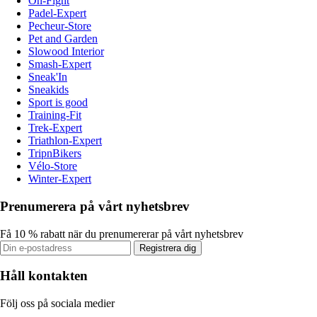
On-Fight
Padel-Expert
Pecheur-Store
Pet and Garden
Slowood Interior
Smash-Expert
Sneak'In
Sneakids
Sport is good
Training-Fit
Trek-Expert
Triathlon-Expert
TripnBikers
Vélo-Store
Winter-Expert
Prenumerera på vårt nyhetsbrev
Få 10 % rabatt när du prenumererar på vårt nyhetsbrev
Registrera dig
Håll kontakten
Följ oss på sociala medier