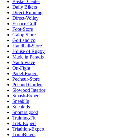
Basket-Center
Daily Bikers
Direct Running
Direct-Volley
Espace Golf
Foot-Store
Galop Store
Golf and co
Handball-Store
House of Rugby
Made in Paradis
Nauti-wave
On-Fight
Padel-Expert
Pecheur-Store
Pet and Garden
Slowood Interior
Smash-Expert
Sneak'In
Sneakids
Sport is good
Training-Fit
Trek-Expert
Triathlon-Expert
TripnBikers