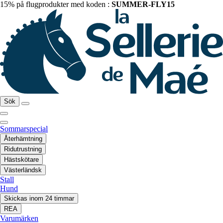
15% på flugprodukter med koden :
SUMMER-FLY15
Sök
Sommarspecial
Återhämtning
Ridutrustning
Hästskötare
Västerländsk
Stall
Hund
Skickas inom 24 timmar
REA
Varumärken