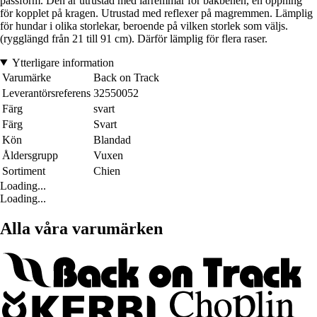
passform. Den är utrustad med lårremmar för bakbenen, en öppning
för kopplet på kragen. Utrustad med reflexer på magremmen. Lämplig
för hundar i olika storlekar, beroende på vilken storlek som väljs.
(rygglängd från 21 till 91 cm). Därför lämplig för flera raser.
Ytterligare information
Varumärke
Back on Track
Leverantörsreferens
32550052
Färg
svart
Färg
Svart
Kön
Blandad
Åldersgrupp
Vuxen
Sortiment
Chien
Loading...
Loading...
Alla våra varumärken