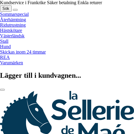
Kundservice i Frankrike
Säker betalning
Enkla returer
Sök
Sommarspecial
Återhämtning
Ridutrustning
Hästskötare
Västerländsk
Stall
Hund
Skickas inom 24 timmar
REA
Varumärken
Lägger till i kundvagnen...