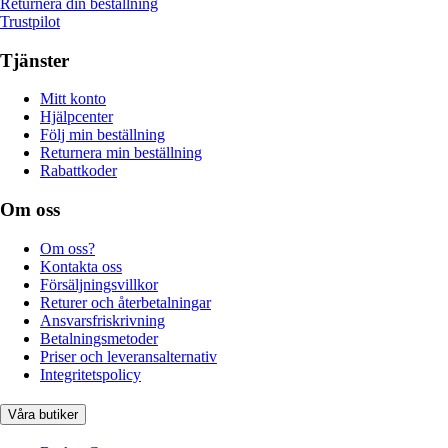
Returnera din beställning
Trustpilot
Tjänster
Mitt konto
Hjälpcenter
Följ min beställning
Returnera min beställning
Rabattkoder
Om oss
Om oss?
Kontakta oss
Försäljningsvillkor
Returer och återbetalningar
Ansvarsfriskrivning
Betalningsmetoder
Priser och leveransalternativ
Integritetspolicy
Våra butiker