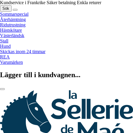
Kundservice i Frankrike
Säker betalning
Enkla returer
Sök
Sommarspecial
Återhämtning
Ridutrustning
Hästskötare
Västerländsk
Stall
Hund
Skickas inom 24 timmar
REA
Varumärken
Lägger till i kundvagnen...