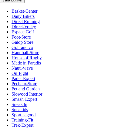
Våra butiker
Basket-Center
Daily Bikers
Direct Running
Direct-Volley
Espace Golf
Foot-Store
Galop Store
Golf and co
Handball-Store
House of Rugby
Made in Paradis
Nauti-wave
On-Fight
Padel-Expert
Pecheur-Store
Pet and Garden
Slowood Interior
Smash-Expert
Sneak'In
Sneakids
Sport is good
Training-Fit
Trek-Expert