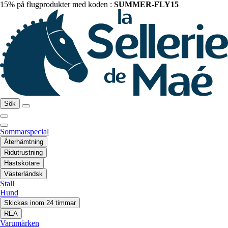
15% på flugprodukter med koden :
SUMMER-FLY15
Sök
Sommarspecial
Återhämtning
Ridutrustning
Hästskötare
Västerländsk
Stall
Hund
Skickas inom 24 timmar
REA
Varumärken