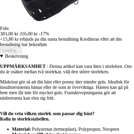
Från
383,00 kr
316,00 kr
-17%
+15,80 kr
erbjuds pa din nasta bestallning
Krediteras efter att din
bestallning har bekraftats
Loading...
Beskrivning
UPPMÄRKSAMHET
: Denna artikel kan vara liten i storleken. Om
du är osäker mellan två storlekar, välj den större storleken.
Mäskörat gör så att din häst eller ponny äter mindre gräs. Idealisk för
insulinresistenta hästar eller de som är överviktiga. Hästen kan gå på
bete men får inte för mycket gräs. Framåtsvepningarna gör att
näsborrarna kan röra sig fritt.
Vill du veta vilken storlek som passar dig bäst?
Kolla in storlekstabellen.
Material:
Polyuretan (termoplast), Polypropen, Neopren