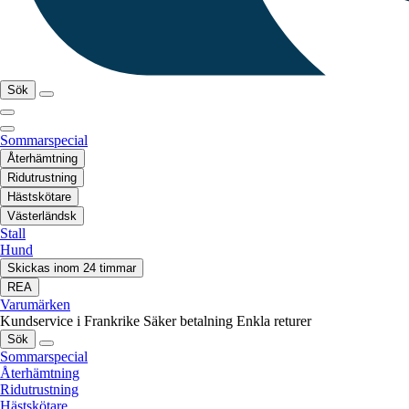
Sök
Sommarspecial
Återhämtning
Ridutrustning
Hästskötare
Västerländsk
Stall
Hund
Skickas inom 24 timmar
REA
Varumärken
Kundservice i Frankrike
Säker betalning
Enkla returer
Sök
Sommarspecial
Återhämtning
Ridutrustning
Hästskötare