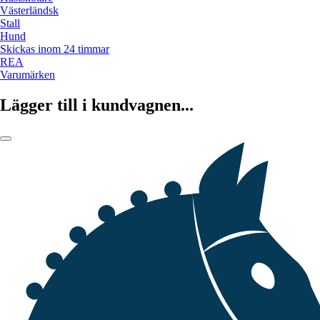
Västerländsk
Stall
Hund
Skickas inom 24 timmar
REA
Varumärken
Lägger till i kundvagnen...