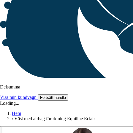
Delsumma
Visa min kundvagn
Fortsätt handla
Loading...
Hem
/
Väst med airbag för ridning Equiline Eclair