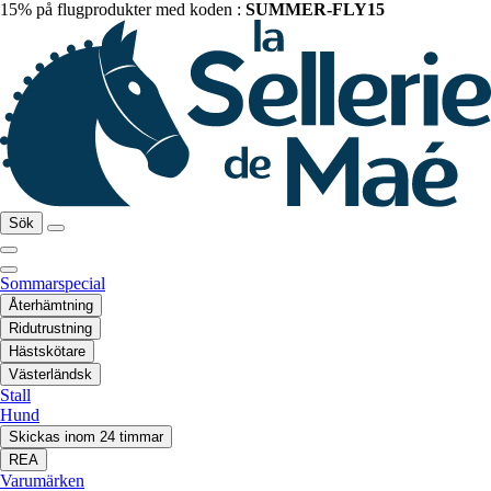
15% på flugprodukter med koden :
SUMMER-FLY15
Sök
Sommarspecial
Återhämtning
Ridutrustning
Hästskötare
Västerländsk
Stall
Hund
Skickas inom 24 timmar
REA
Varumärken