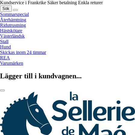
Kundservice i Frankrike
Säker betalning
Enkla returer
Sök
Sommarspecial
Återhämtning
Ridutrustning
Hästskötare
Västerländsk
Stall
Hund
Skickas inom 24 timmar
REA
Varumärken
Lägger till i kundvagnen...