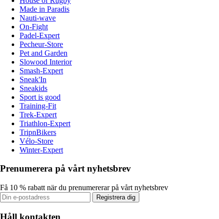
House of Rugby
Made in Paradis
Nauti-wave
On-Fight
Padel-Expert
Pecheur-Store
Pet and Garden
Slowood Interior
Smash-Expert
Sneak'In
Sneakids
Sport is good
Training-Fit
Trek-Expert
Triathlon-Expert
TripnBikers
Vélo-Store
Winter-Expert
Prenumerera på vårt nyhetsbrev
Få 10 % rabatt när du prenumererar på vårt nyhetsbrev
Registrera dig
Håll kontakten