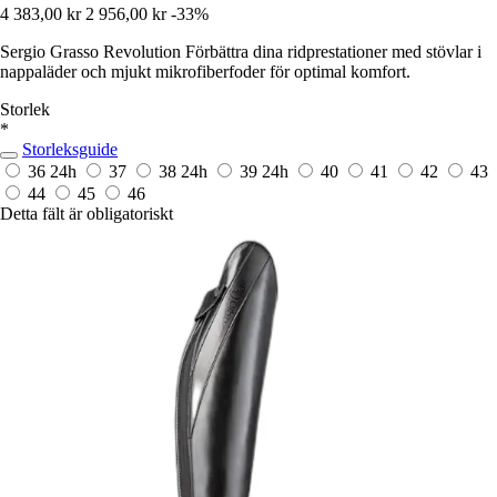
4 383,00 kr
2 956,00 kr
-33%
Sergio Grasso Revolution Förbättra dina ridprestationer med stövlar i
nappaläder och mjukt mikrofiberfoder för optimal komfort.
Storlek
*
Storleksguide
36
24h
37
38
24h
39
24h
40
41
42
43
44
45
46
Detta fält är obligatoriskt