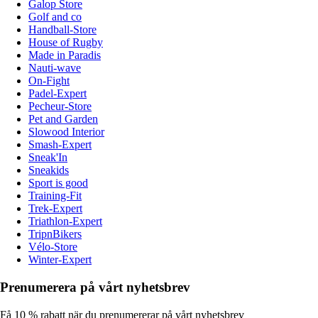
Galop Store
Golf and co
Handball-Store
House of Rugby
Made in Paradis
Nauti-wave
On-Fight
Padel-Expert
Pecheur-Store
Pet and Garden
Slowood Interior
Smash-Expert
Sneak'In
Sneakids
Sport is good
Training-Fit
Trek-Expert
Triathlon-Expert
TripnBikers
Vélo-Store
Winter-Expert
Prenumerera på vårt nyhetsbrev
Få 10 % rabatt när du prenumererar på vårt nyhetsbrev