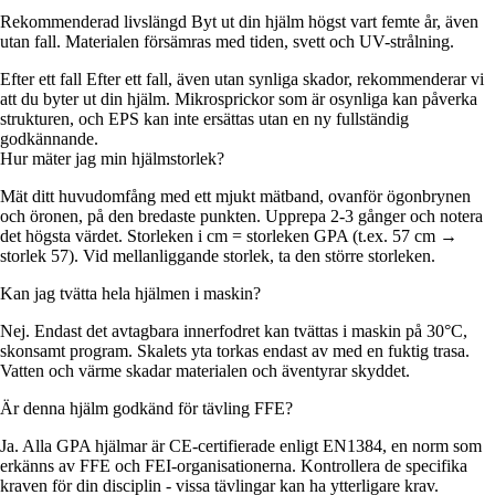
Rekommenderad livslängd Byt ut din hjälm högst vart femte år, även
utan fall. Materialen försämras med tiden, svett och UV-strålning.
Efter ett fall Efter ett fall, även utan synliga skador, rekommenderar vi
att du byter ut din hjälm. Mikrosprickor som är osynliga kan påverka
strukturen, och EPS kan inte ersättas utan en ny fullständig
godkännande.
Hur mäter jag min hjälmstorlek?
Mät ditt huvudomfång med ett mjukt mätband, ovanför ögonbrynen
och öronen, på den bredaste punkten. Upprepa 2-3 gånger och notera
det högsta värdet. Storleken i cm = storleken GPA (t.ex. 57 cm →
storlek 57). Vid mellanliggande storlek, ta den större storleken.
Kan jag tvätta hela hjälmen i maskin?
Nej. Endast det avtagbara innerfodret kan tvättas i maskin på 30°C,
skonsamt program. Skalets yta torkas endast av med en fuktig trasa.
Vatten och värme skadar materialen och äventyrar skyddet.
Är denna hjälm godkänd för tävling FFE?
Ja. Alla GPA hjälmar är CE-certifierade enligt EN1384, en norm som
erkänns av FFE och FEI-organisationerna. Kontrollera de specifika
kraven för din disciplin - vissa tävlingar kan ha ytterligare krav.