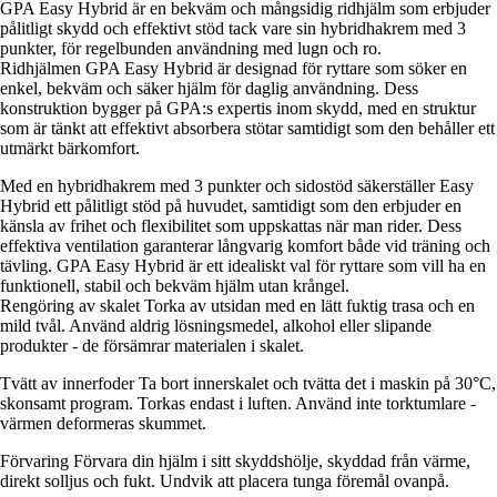
GPA Easy Hybrid är en bekväm och mångsidig ridhjälm som erbjuder
pålitligt skydd och effektivt stöd tack vare sin hybridhakrem med 3
punkter, för regelbunden användning med lugn och ro.
Ridhjälmen GPA Easy Hybrid är designad för ryttare som söker en
enkel, bekväm och säker hjälm för daglig användning. Dess
konstruktion bygger på GPA:s expertis inom skydd, med en struktur
som är tänkt att effektivt absorbera stötar samtidigt som den behåller ett
utmärkt bärkomfort.
Med en hybridhakrem med 3 punkter och sidostöd säkerställer Easy
Hybrid ett pålitligt stöd på huvudet, samtidigt som den erbjuder en
känsla av frihet och flexibilitet som uppskattas när man rider. Dess
effektiva ventilation garanterar långvarig komfort både vid träning och
tävling. GPA Easy Hybrid är ett idealiskt val för ryttare som vill ha en
funktionell, stabil och bekväm hjälm utan krångel.
Rengöring av skalet Torka av utsidan med en lätt fuktig trasa och en
mild tvål. Använd aldrig lösningsmedel, alkohol eller slipande
produkter - de försämrar materialen i skalet.
Tvätt av innerfoder Ta bort innerskalet och tvätta det i maskin på 30°C,
skonsamt program. Torkas endast i luften. Använd inte torktumlare -
värmen deformeras skummet.
Förvaring Förvara din hjälm i sitt skyddshölje, skyddad från värme,
direkt solljus och fukt. Undvik att placera tunga föremål ovanpå.