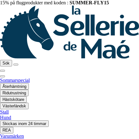
15% på flugprodukter med koden :
SUMMER-FLY15
Sök
Sommarspecial
Återhämtning
Ridutrustning
Hästskötare
Västerländsk
Stall
Hund
Skickas inom 24 timmar
REA
Varumärken