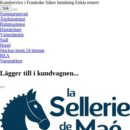
Kundservice i Frankrike
Säker betalning
Enkla returer
Sök
Sommarspecial
Återhämtning
Ridutrustning
Hästskötare
Västerländsk
Stall
Hund
Skickas inom 24 timmar
REA
Varumärken
Lägger till i kundvagnen...