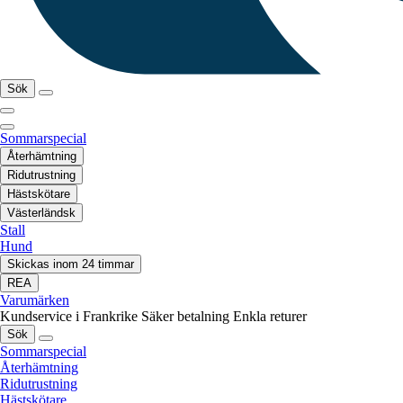
Sök
Sommarspecial
Återhämtning
Ridutrustning
Hästskötare
Västerländsk
Stall
Hund
Skickas inom 24 timmar
REA
Varumärken
Kundservice i Frankrike
Säker betalning
Enkla returer
Sök
Sommarspecial
Återhämtning
Ridutrustning
Hästskötare