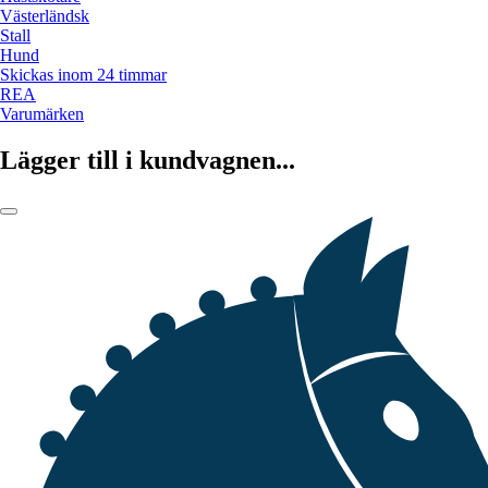
Västerländsk
Stall
Hund
Skickas inom 24 timmar
REA
Varumärken
Lägger till i kundvagnen...