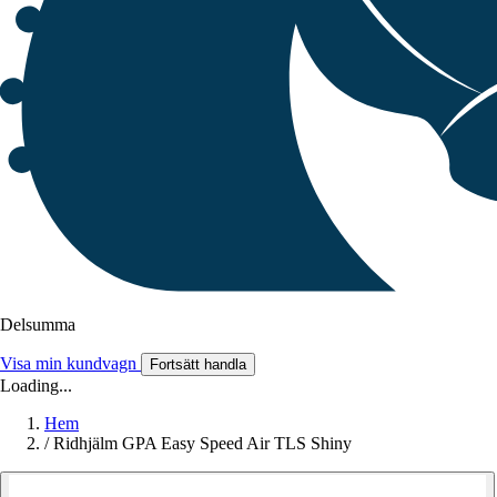
Delsumma
Visa min kundvagn
Fortsätt handla
Loading...
Hem
/
Ridhjälm GPA Easy Speed Air TLS Shiny