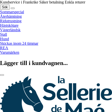
Kundservice i Frankrike
Säker betalning
Enkla returer
Sök
Sommarspecial
Återhämtning
Ridutrustning
Hästskötare
Västerländsk
Stall
Hund
Skickas inom 24 timmar
REA
Varumärken
Lägger till i kundvagnen...