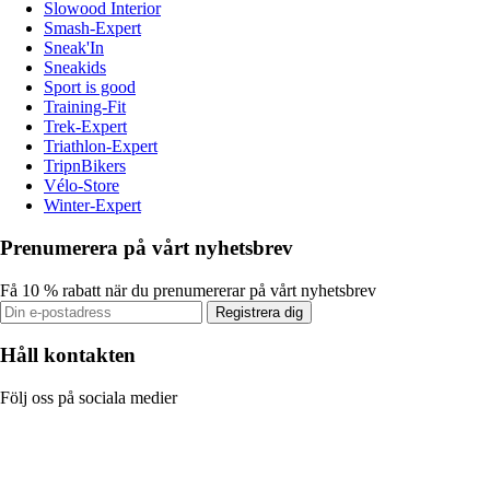
Slowood Interior
Smash-Expert
Sneak'In
Sneakids
Sport is good
Training-Fit
Trek-Expert
Triathlon-Expert
TripnBikers
Vélo-Store
Winter-Expert
Prenumerera på vårt nyhetsbrev
Få 10 % rabatt när du prenumererar på vårt nyhetsbrev
Registrera dig
Håll kontakten
Följ oss på sociala medier