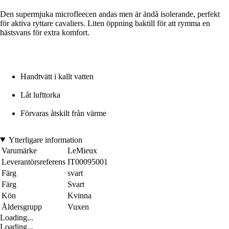
Den supermjuka microfleecen andas men är ändå isolerande, perfekt
för aktiva ryttare cavaliers. Liten öppning baktill för att rymma en
hästsvans för extra komfort.
Handtvätt i kallt vatten
Låt lufttorka
Förvaras åtskilt från värme
Ytterligare information
Varumärke
LeMieux
Leverantörsreferens
IT00095001
Färg
svart
Färg
Svart
Kön
Kvinna
Åldersgrupp
Vuxen
Loading...
Loading...