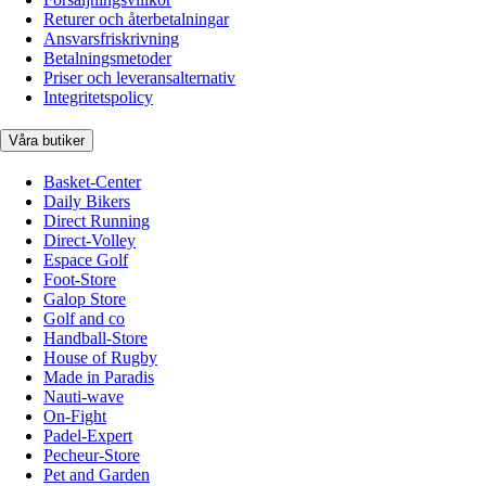
Returer och återbetalningar
Ansvarsfriskrivning
Betalningsmetoder
Priser och leveransalternativ
Integritetspolicy
Våra butiker
Basket-Center
Daily Bikers
Direct Running
Direct-Volley
Espace Golf
Foot-Store
Galop Store
Golf and co
Handball-Store
House of Rugby
Made in Paradis
Nauti-wave
On-Fight
Padel-Expert
Pecheur-Store
Pet and Garden