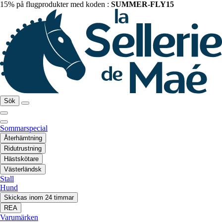
15% på flugprodukter med koden :
SUMMER-FLY15
Sök
Sommarspecial
Återhämtning
Ridutrustning
Hästskötare
Västerländsk
Stall
Hund
Skickas inom 24 timmar
REA
Varumärken