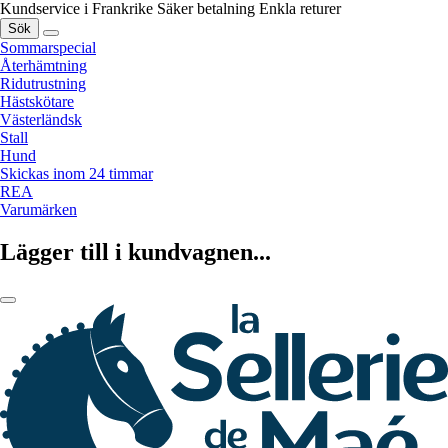
Kundservice i Frankrike
Säker betalning
Enkla returer
Sök
Sommarspecial
Återhämtning
Ridutrustning
Hästskötare
Västerländsk
Stall
Hund
Skickas inom 24 timmar
REA
Varumärken
Lägger till i kundvagnen...