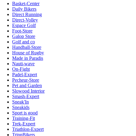
Basket-Center
Daily Bikers
Direct Running
Direct-Volley
Espace Golf
Foot-Store
Galop Store
Golf and co
Handball-Store
House of Rugby
Made in Paradis
Nauti-wave
On-Fight
Padel-Expert
Pecheur-Store
Pet and Garden
Slowood Interior
Smash-Expert
Sneak'In
Sneakids
Sport is good
Training-Fit
Trek-Expert
Triathlon-Expert
TripnBikers