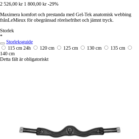
2 526,00 kr
1 800,00 kr
-29%
Maximera komfort och prestanda med Gel-Tek anatomisk webbing
frånLeMieux för obegränsad rörelsefrihet och jämnt tryck.
Storlek
*
Storleksguide
115 cm
24h
120 cm
125 cm
130 cm
135 cm
140 cm
Detta fält är obligatoriskt