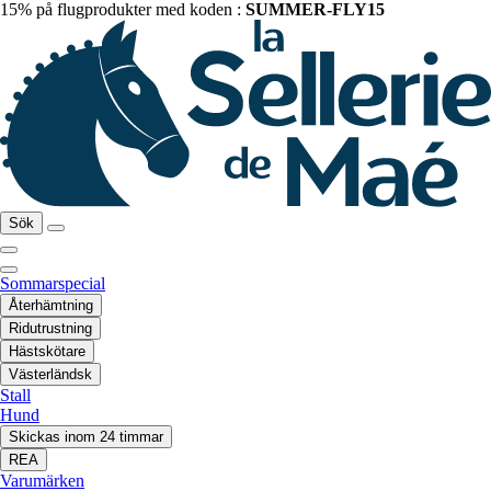
15% på flugprodukter med koden :
SUMMER-FLY15
Sök
Sommarspecial
Återhämtning
Ridutrustning
Hästskötare
Västerländsk
Stall
Hund
Skickas inom 24 timmar
REA
Varumärken