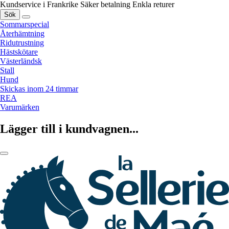
Kundservice i Frankrike
Säker betalning
Enkla returer
Sök
Sommarspecial
Återhämtning
Ridutrustning
Hästskötare
Västerländsk
Stall
Hund
Skickas inom 24 timmar
REA
Varumärken
Lägger till i kundvagnen...