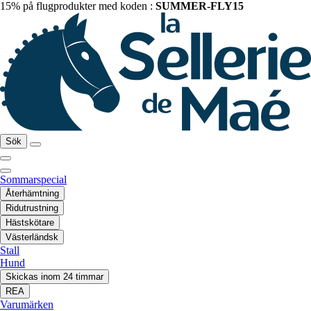
15% på flugprodukter med koden :
SUMMER-FLY15
Sök
Sommarspecial
Återhämtning
Ridutrustning
Hästskötare
Västerländsk
Stall
Hund
Skickas inom 24 timmar
REA
Varumärken