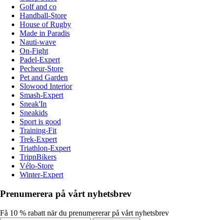
Golf and co
Handball-Store
House of Rugby
Made in Paradis
Nauti-wave
On-Fight
Padel-Expert
Pecheur-Store
Pet and Garden
Slowood Interior
Smash-Expert
Sneak'In
Sneakids
Sport is good
Training-Fit
Trek-Expert
Triathlon-Expert
TripnBikers
Vélo-Store
Winter-Expert
Prenumerera på vårt nyhetsbrev
Få 10 % rabatt när du prenumererar på vårt nyhetsbrev