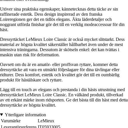
Utöver sina praktiska egenskaper, kännetecknas detta täcke av sin
raffinerade estetik. Dess design inspirerad av den franska
Loireregionen ger det en tidlös elegans. Äkta läderdetaljer och
noggrant utförda finishar gör det till en verklig modeaccessoar för din
häst.
Dressyrtäcket LeMieux Loire Classic är också mycket slitstarkt. Dess
material av högsta kvalitet säkerställer hållbarhet även under de mest
intensiva träningarna. Dessutom är skötseln enkel: det kan tvättas i
maskin utan risk för deformation.
Oavsett om du är en amatör- eller proffsvan ryttare, kommer detta
dressyrtäcke att vara en utmärkt följeslagare för dina tävlingar eller
ridturer. Dess komfort, estetik och kvalitet gör det till en oumbärlig
produkt för hästälskare och ryttare.
Lägg till en touch av elegans och prestanda i din hästs utrustning med
dressyrtäcket LeMieux Loire Classic. En välkänd produkt, tillverkad
av ett erkänt märke inom ridsporten. Ge det bästa till din häst med detta
dressyrtäcke av högsta kvalitet.
Ytterligare information
Varumärke
LeMieux
Leverantörsreferens
IT05933005