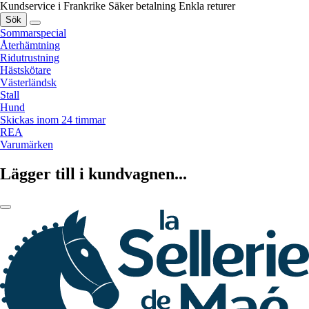
Kundservice i Frankrike
Säker betalning
Enkla returer
Sök
Sommarspecial
Återhämtning
Ridutrustning
Hästskötare
Västerländsk
Stall
Hund
Skickas inom 24 timmar
REA
Varumärken
Lägger till i kundvagnen...