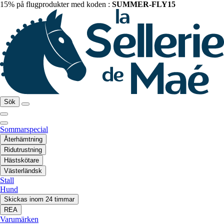
15% på flugprodukter med koden :
SUMMER-FLY15
Sök
Sommarspecial
Återhämtning
Ridutrustning
Hästskötare
Västerländsk
Stall
Hund
Skickas inom 24 timmar
REA
Varumärken