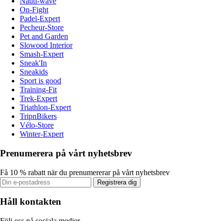
Nauti-wave
On-Fight
Padel-Expert
Pecheur-Store
Pet and Garden
Slowood Interior
Smash-Expert
Sneak'In
Sneakids
Sport is good
Training-Fit
Trek-Expert
Triathlon-Expert
TripnBikers
Vélo-Store
Winter-Expert
Prenumerera på vårt nyhetsbrev
Få 10 % rabatt när du prenumererar på vårt nyhetsbrev
Registrera dig
Håll kontakten
Följ oss på sociala medier