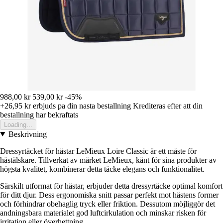
988,00 kr
539,00 kr
-45%
+26,95 kr
erbjuds pa din nasta bestallning
Krediteras efter att din
bestallning har bekraftats
Loading...
Beskrivning
Dressyrtäcket för hästar LeMieux Loire Classic är ett måste för
hästälskare. Tillverkat av märket LeMieux, känt för sina produkter av
högsta kvalitet, kombinerar detta täcke elegans och funktionalitet.
Särskilt utformat för hästar, erbjuder detta dressyrtäcke optimal komfort
för ditt djur. Dess ergonomiska snitt passar perfekt mot hästens former
och förhindrar obehaglig tryck eller friktion. Dessutom möjliggör det
andningsbara materialet god luftcirkulation och minskar risken för
irritation eller överhettning.