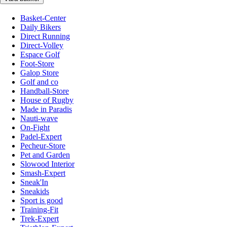
Basket-Center
Daily Bikers
Direct Running
Direct-Volley
Espace Golf
Foot-Store
Galop Store
Golf and co
Handball-Store
House of Rugby
Made in Paradis
Nauti-wave
On-Fight
Padel-Expert
Pecheur-Store
Pet and Garden
Slowood Interior
Smash-Expert
Sneak'In
Sneakids
Sport is good
Training-Fit
Trek-Expert