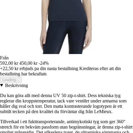
Från
592,00 kr
450,00 kr
-24%
+22,50 kr
erbjuds pa din nasta bestallning
Krediteras efter att din
bestallning har bekraftats
Loading...
Beskrivning
Du kan göra allt med denna UV 50 zip-t-shirt. Dess tekniska tyg
reglerar din kroppstemperatur, tack vare ventiler under armarna som
håller dig sval och torr. Den matta kontrasterande logotypen är ett
subtilt tecken på den kvalitet du förväntar dig från LeMieux.
Tillverkad i ett fukttransporterande, antimykotiskt tyg som ger 360°
stretch för en bekväm passform utan begränsningar, är denna zip-t-shirt
otroligt mångsidig. Det silkeslena tyget, de ultramjuka sömmarna och