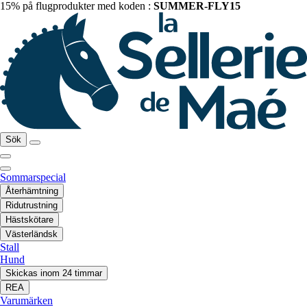
15% på flugprodukter med koden :
SUMMER-FLY15
Sök
Sommarspecial
Återhämtning
Ridutrustning
Hästskötare
Västerländsk
Stall
Hund
Skickas inom 24 timmar
REA
Varumärken