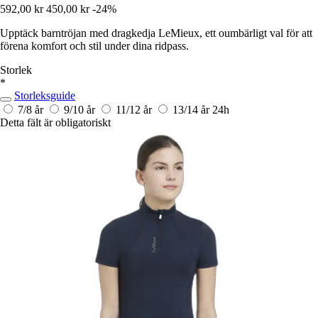
592,00 kr
450,00 kr
-24%
Upptäck barntröjan med dragkedja LeMieux, ett oumbärligt val för att
förena komfort och stil under dina ridpass.
Storlek
*
Storleksguide
7/8 år
9/10 år
11/12 år
13/14 år
24h
Detta fält är obligatoriskt