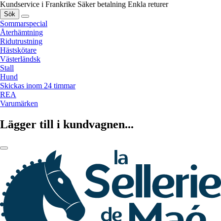
Kundservice i Frankrike
Säker betalning
Enkla returer
Sök
Sommarspecial
Återhämtning
Ridutrustning
Hästskötare
Västerländsk
Stall
Hund
Skickas inom 24 timmar
REA
Varumärken
Lägger till i kundvagnen...