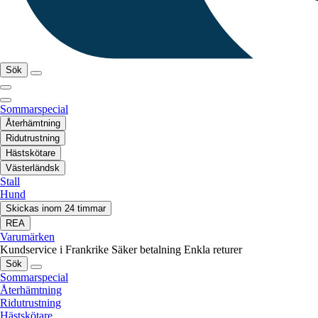
Sök
Sommarspecial
Återhämtning
Ridutrustning
Hästskötare
Västerländsk
Stall
Hund
Skickas inom 24 timmar
REA
Varumärken
Kundservice i Frankrike
Säker betalning
Enkla returer
Sök
Sommarspecial
Återhämtning
Ridutrustning
Hästskötare