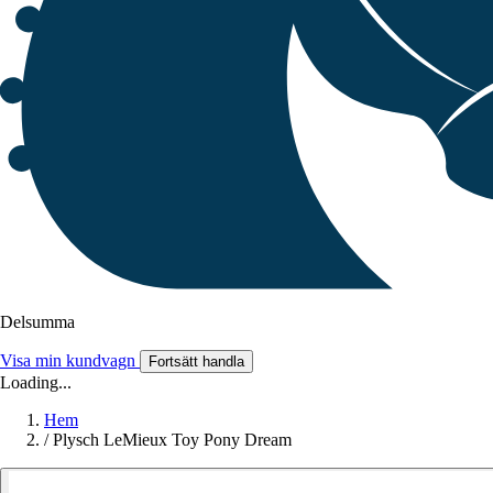
Delsumma
Visa min kundvagn
Fortsätt handla
Loading...
Hem
/
Plysch LeMieux Toy Pony Dream