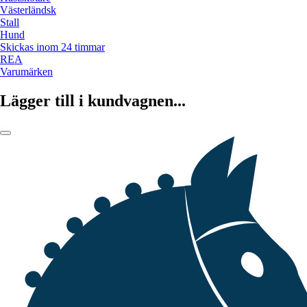
Västerländsk
Stall
Hund
Skickas inom 24 timmar
REA
Varumärken
Lägger till i kundvagnen...