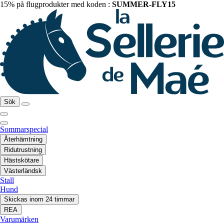
15% på flugprodukter med koden :
SUMMER-FLY15
Sök
Sommarspecial
Återhämtning
Ridutrustning
Hästskötare
Västerländsk
Stall
Hund
Skickas inom 24 timmar
REA
Varumärken