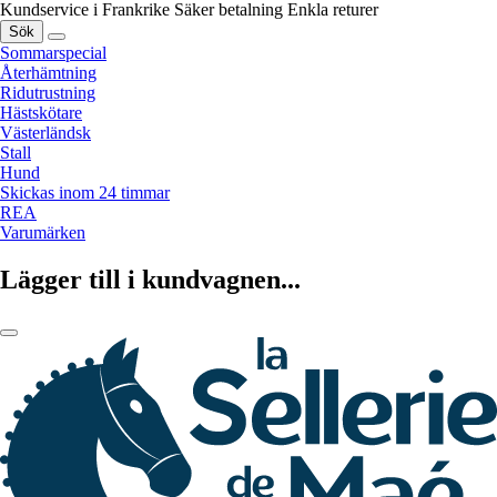
Kundservice i Frankrike
Säker betalning
Enkla returer
Sök
Sommarspecial
Återhämtning
Ridutrustning
Hästskötare
Västerländsk
Stall
Hund
Skickas inom 24 timmar
REA
Varumärken
Lägger till i kundvagnen...