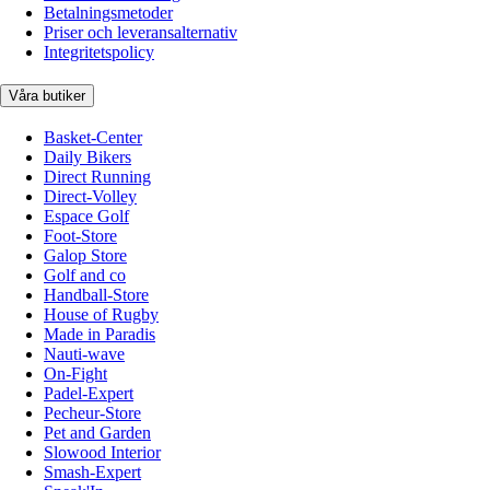
Betalningsmetoder
Priser och leveransalternativ
Integritetspolicy
Våra butiker
Basket-Center
Daily Bikers
Direct Running
Direct-Volley
Espace Golf
Foot-Store
Galop Store
Golf and co
Handball-Store
House of Rugby
Made in Paradis
Nauti-wave
On-Fight
Padel-Expert
Pecheur-Store
Pet and Garden
Slowood Interior
Smash-Expert