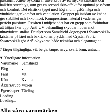
passform. Adèle-byxorna är tillverkade av ett mycket slitstarkt och
halkfritt stretchtyg som ger en second skin-effekt för optimal passform
och komfort. Det elastiska tyget med hög andningsförmåga och
vindtäthet ger komfort och ventilation. Greppet på insidan av knäna
ger stabilitet och åkkomfort. Kompressionsmaterial i vaderna ger
perfekt passform. Resåren i midjebandet har ett grepp som förhindrar
att tröjan åker upp. Anti-UV-behandling skyddar huden mot
ultravioletta strålar. Detaljer som Samshield -logotypen i Swarovski®-
kristaller på låret och bakfickorna prydda med Crystal Fabric
Swarovski® gör Adèle-byxorna både tekniska och elegantagant.
7 färger tillgängliga: vit, beige, taupe, navy, svart, brun, antracit
Ytterligare information
Varumärke
Samshield
Färg
vit
Färg
Vit
Kön
Kvinna
Åldersgrupp
Vuxen
Egenskaper
Tävling
Loading...
Loading...
Alla våra varumärken