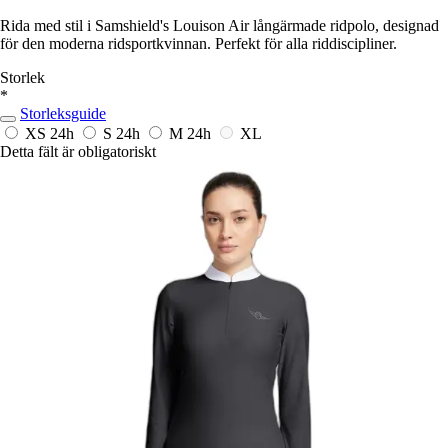
Rida med stil i Samshield's Louison Air långärmade ridpolo, designad
för den moderna ridsportkvinnan. Perfekt för alla riddiscipliner.
Storlek
*
Storleksguide
XS
24h
S
24h
M
24h
XL
Detta fält är obligatoriskt