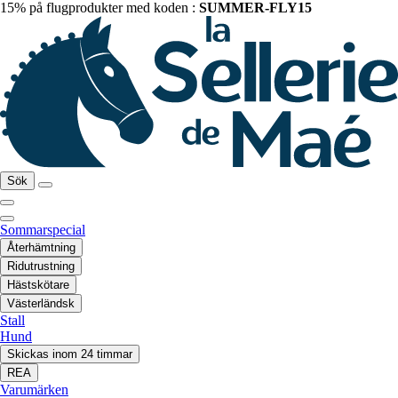
15% på flugprodukter med koden :
SUMMER-FLY15
Sök
Sommarspecial
Återhämtning
Ridutrustning
Hästskötare
Västerländsk
Stall
Hund
Skickas inom 24 timmar
REA
Varumärken