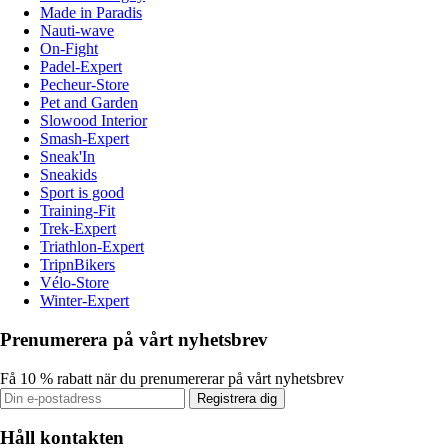
Made in Paradis
Nauti-wave
On-Fight
Padel-Expert
Pecheur-Store
Pet and Garden
Slowood Interior
Smash-Expert
Sneak'In
Sneakids
Sport is good
Training-Fit
Trek-Expert
Triathlon-Expert
TripnBikers
Vélo-Store
Winter-Expert
Prenumerera på vårt nyhetsbrev
Få 10 % rabatt när du prenumererar på vårt nyhetsbrev
Registrera dig
Håll kontakten