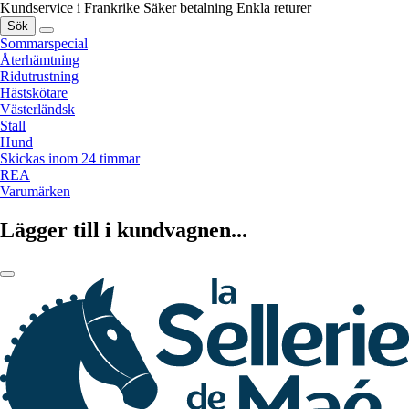
Kundservice i Frankrike
Säker betalning
Enkla returer
Sök
Sommarspecial
Återhämtning
Ridutrustning
Hästskötare
Västerländsk
Stall
Hund
Skickas inom 24 timmar
REA
Varumärken
Lägger till i kundvagnen...