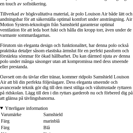
en touch av sofistikering.
Tillverkad av högkvalitativa material, är polo Louison Air både lätt och
andningsbar för att säkerställa optimal komfort under ansträngning. Air
Motion System-teknologin från Samshield garanterar optimal
ventilation för att leda bort fukt och hålla din kropp torr, även under de
varmaste sommardagarnas.
Förutom sin eleganta design och funktionalitet, har denna polo också
praktiska detaljer såsom elastiska ärmslut för en perfekt passform och
förstärkta sömmar för ökad hållbarhet. Du kan därmed njuta av denna
polo under många säsonger utan att kompromissa med dess utseende
eller prestanda.
Oavsett om du tävlar eller tränar, kommer ridpolo Samshield Louison
Air att bli din perfekta följeslagare. Dess eleganta utseende och
avancerade teknik gör dig till den mest stiliga och välutrustade ryttaren
på ridskolan. Lägg till den i din ryttars garderob nu och förbered dig på
att glänsa på tävlingsbanorna.
Ytterligare information
Varumärke
Samshield
Färg
marinblå
Färg
Blå