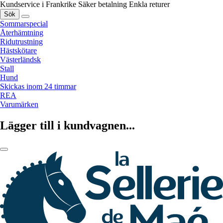
Kundservice i Frankrike
Säker betalning
Enkla returer
Sök
Sommarspecial
Återhämtning
Ridutrustning
Hästskötare
Västerländsk
Stall
Hund
Skickas inom 24 timmar
REA
Varumärken
Lägger till i kundvagnen...