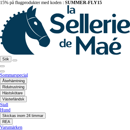
15% på flugprodukter med koden :
SUMMER-FLY15
Sök
Sommarspecial
Återhämtning
Ridutrustning
Hästskötare
Västerländsk
Stall
Hund
Skickas inom 24 timmar
REA
Varumärken