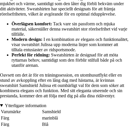
mjukhet och värme, samtidigt som den låter dig förbli bekväm under
ditt aktiviteter. Sweatshirten har speciellt designats för att främja
rörelsefriheten, vilket är avgörande för en optimal ridupplevelse.
Överlägsen komfort:
Tack vare sin passform och mjuka
material, säkerställer denna sweatshirt stor rörelsefrihet vid varje
tillfälle.
Modern design:
I en kombination av elegans och funktionalitet,
visar sweatshirt Julissa upp moderna linjer som kommer att
tilltala entusiaster av ridsportsmode.
Perfekt för ridning:
Sweatshirten är designad för att möta
ryttarnas behov, samtidigt som den förblir stilfull både på och
utanför arenan.
Oavsett om det är för en träningssession, en utomhusutflykt eller en
stund av avkoppling efter en lång dag med hästarna, är kvinnas
sweatshirt Samshield Julissa ett oumbärligt val för dem som söker att
kombinera elegans och funktion. Med sitt eleganta utseende och sin
prestanda, kommer den att följa med dig på alla dina ridäventyr.
Ytterligare information
Varumärke
Samshield
Färg
marinblå
Färg
Blå