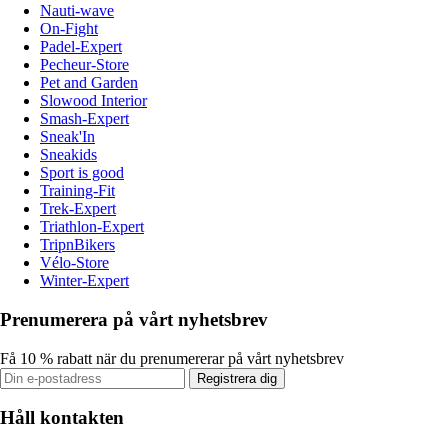
Nauti-wave
On-Fight
Padel-Expert
Pecheur-Store
Pet and Garden
Slowood Interior
Smash-Expert
Sneak'In
Sneakids
Sport is good
Training-Fit
Trek-Expert
Triathlon-Expert
TripnBikers
Vélo-Store
Winter-Expert
Prenumerera på vårt nyhetsbrev
Få 10 % rabatt när du prenumererar på vårt nyhetsbrev
Registrera dig
Håll kontakten