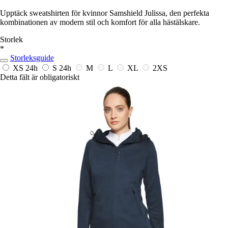
Upptäck sweatshirten för kvinnor Samshield Julissa, den perfekta
kombinationen av modern stil och komfort för alla hästälskare.
Storlek
*
Storleksguide
XS
24h
S
24h
M
L
XL
2XS
Detta fält är obligatoriskt