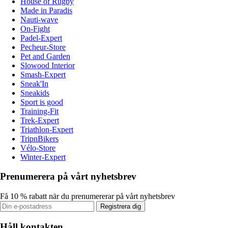
House of Rugby
Made in Paradis
Nauti-wave
On-Fight
Padel-Expert
Pecheur-Store
Pet and Garden
Slowood Interior
Smash-Expert
Sneak'In
Sneakids
Sport is good
Training-Fit
Trek-Expert
Triathlon-Expert
TripnBikers
Vélo-Store
Winter-Expert
Prenumerera på vårt nyhetsbrev
Få 10 % rabatt när du prenumererar på vårt nyhetsbrev
Registrera dig
Håll kontakten