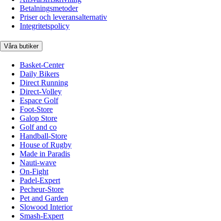
Betalningsmetoder
Priser och leveransalternativ
Integritetspolicy
Våra butiker
Basket-Center
Daily Bikers
Direct Running
Direct-Volley
Espace Golf
Foot-Store
Galop Store
Golf and co
Handball-Store
House of Rugby
Made in Paradis
Nauti-wave
On-Fight
Padel-Expert
Pecheur-Store
Pet and Garden
Slowood Interior
Smash-Expert