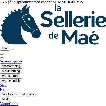
15% på flugprodukter med koden :
SUMMER-FLY15
Sök
Sommarspecial
Återhämtning
Ridutrustning
Hästskötare
Västerländsk
Stall
Hund
Skickas inom 24 timmar
REA
Varumärken