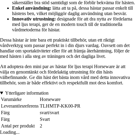
säkerställer bra stöd samtidigt som de förblir bekväma för hästen.
Enkel användning:
lätta att ta på, dessa hästar passar enkelt till
hästens ben, vilket möjliggör daglig användning utan besvär.
Innovativ utrustning:
designade för att dra nytta av fördelarna
med ljus terapi, ger de en modern touch till de traditionella
vårdmetoderna för hästar.
Dessa hästar är inte bara ett praktiskt tillbehör, utan ett riktigt
vårdverktyg som passar perfekt in i din djurs vardag. Oavsett om det
handlar om sportaktiviteter eller för att främja återhämtning, följer de
med hästen i alla steg av träningen och det dagliga livet.
Att adoptera den mini par av hästar för ljus terapi Horseware är att
välja en genomtänkt och fördelaktig utrustning för din hästs
välbefinnande. Ge din häst det bästa inom vård med detta innovativa
tillbehör, som är både effektivt och respektfullt mot dess komfort.
Ytterligare information
Varumärke
Horseware
Leverantörsreferens
TLHMTP-KK00-PR
Färg
svart/svart
Färg
Svart
Antal per produkt
2
Loading...