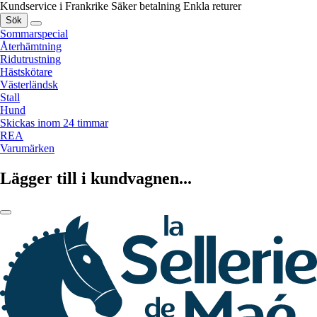
Kundservice i Frankrike
Säker betalning
Enkla returer
Sök
Sommarspecial
Återhämtning
Ridutrustning
Hästskötare
Västerländsk
Stall
Hund
Skickas inom 24 timmar
REA
Varumärken
Lägger till i kundvagnen...