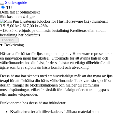
Storleksguide
TU
Detta fält är obligatoriskt
Skickas inom 4 dagar
3 515,00 kr
2 617,00 kr
-26%
+130,85 kr
erbjuds pa din nasta bestallning
Krediteras efter att din
bestallning har bekraftats
Loading...
Beskrivning
Hästarna för hästar för ljus terapi mini par av Horseware representerar
en innovation inom hästskötsel. Utformade för att gynna hälsan och
välbefinnandet hos din häst, är dessa hästar ett viktigt tillbehör för alla
ägare som bryr sig om sin hästs komfort och utveckling.
Dessa hästar har skapats med ett huvudsakligt mål: att dra nytta av ljus
terapi för att förbättra din hästs välbefinnande. Tack vare sin specifika
design, främjar de blodcirkulationen och hjälper till att minska
muskelspänningar, vilket är särskilt fördelaktigt efter ett träningspass
eller under viloperioder.
Funktionerna hos dessa hästar inkluderar:
Kvalitetsmaterial:
tillverkade av hållbara material som