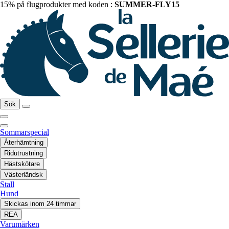
15% på flugprodukter med koden :
SUMMER-FLY15
Sök
Sommarspecial
Återhämtning
Ridutrustning
Hästskötare
Västerländsk
Stall
Hund
Skickas inom 24 timmar
REA
Varumärken