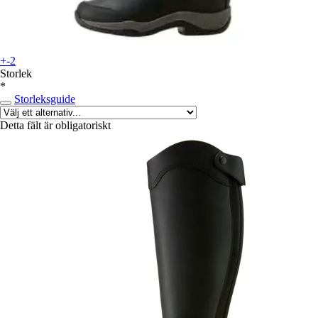
+-2
Storlek
*
Storleksguide
Detta fält är obligatoriskt