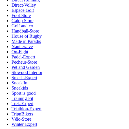
Direct-Volley
Espace Golf
Foot-Store
Galop Store
Golf and co
Handball-Store
House of Rugby
Made in Paradis
Nauti-wave
On-Fight
Padel-Expert
Pecheur-Store
Pet and Garden
Slowood Interior
Smash-Expert
Sneak'In
Sneakids
Sport is good
Training-Fit
Trek-Expert
Triathlon-Expert
TripnBikers
Vélo-Store
Winter-Expert