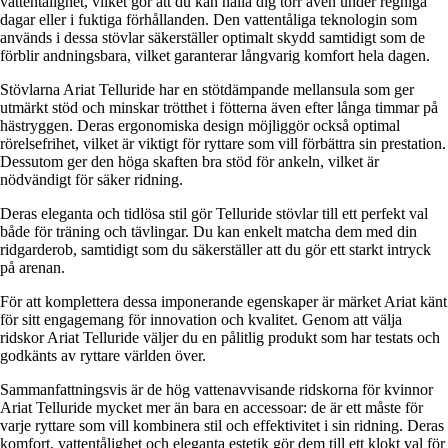
vattentålighet, vilket gör att du kan hålla dig torr även under regniga
dagar eller i fuktiga förhållanden. Den vattentåliga teknologin som
används i dessa stövlar säkerställer optimalt skydd samtidigt som de
förblir andningsbara, vilket garanterar långvarig komfort hela dagen.
Stövlarna Ariat Telluride har en stötdämpande mellansula som ger
utmärkt stöd och minskar trötthet i fötterna även efter långa timmar på
hästryggen. Deras ergonomiska design möjliggör också optimal
rörelsefrihet, vilket är viktigt för ryttare som vill förbättra sin prestation.
Dessutom ger den höga skaften bra stöd för ankeln, vilket är
nödvändigt för säker ridning.
Deras eleganta och tidlösa stil gör Telluride stövlar till ett perfekt val
både för träning och tävlingar. Du kan enkelt matcha dem med din
ridgarderob, samtidigt som du säkerställer att du gör ett starkt intryck
på arenan.
För att komplettera dessa imponerande egenskaper är märket Ariat känt
för sitt engagemang för innovation och kvalitet. Genom att välja
ridskor Ariat Telluride väljer du en pålitlig produkt som har testats och
godkänts av ryttare världen över.
Sammanfattningsvis är de hög vattenavvisande ridskorna för kvinnor
Ariat Telluride mycket mer än bara en accessoar: de är ett måste för
varje ryttare som vill kombinera stil och effektivitet i sin ridning. Deras
komfort, vattentålighet och eleganta estetik gör dem till ett klokt val för