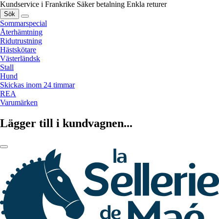
Kundservice i Frankrike
Säker betalning
Enkla returer
Sök
Sommarspecial
Återhämtning
Ridutrustning
Hästskötare
Västerländsk
Stall
Hund
Skickas inom 24 timmar
REA
Varumärken
Lägger till i kundvagnen...