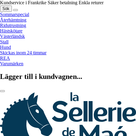
Kundservice i Frankrike
Säker betalning
Enkla returer
Sök
Sommarspecial
Återhämtning
Ridutrustning
Hästskötare
Västerländsk
Stall
Hund
Skickas inom 24 timmar
REA
Varumärken
Lägger till i kundvagnen...