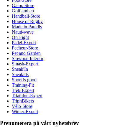
Foot-Store
Galop Store
Golf and co
Handball-Store
House of Rugby
Made in Paradis
Nauti-wave
On-Fight
Padel-Expert
Pecheur-Store
Pet and Garden
Slowood Interior
Smash-Expert
Sneak'In
Sneakids
Sport is good
Training-Fit
Trek-Expert
Triathlon-Expert
TripnBikers
Vélo-Store
Winter-Expert
Prenumerera på vårt nyhetsbrev