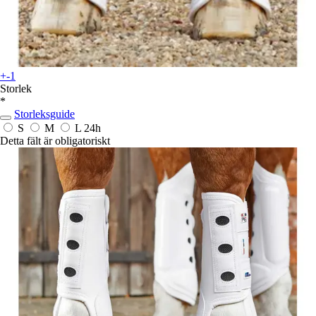
+-1
Storlek
*
Storleksguide
S
M
L
24h
Detta fält är obligatoriskt