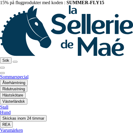
15% på flugprodukter med koden :
SUMMER-FLY15
Sök
Sommarspecial
Återhämtning
Ridutrustning
Hästskötare
Västerländsk
Stall
Hund
Skickas inom 24 timmar
REA
Varumärken