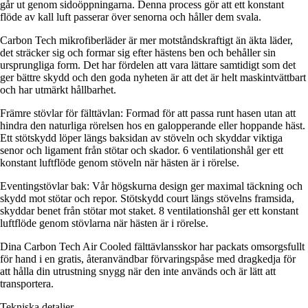
går ut genom sidoöppningarna. Denna process gör att ett konstant
flöde av kall luft passerar över senorna och håller dem svala.
Carbon Tech mikrofiberläder är mer motståndskraftigt än äkta läder,
det sträcker sig och formar sig efter hästens ben och behåller sin
ursprungliga form. Det har fördelen att vara lättare samtidigt som det
ger bättre skydd och den goda nyheten är att det är helt maskintvättbart
och har utmärkt hållbarhet.
Främre stövlar för fälttävlan: Formad för att passa runt hasen utan att
hindra den naturliga rörelsen hos en galopperande eller hoppande häst.
Ett stötskydd löper längs baksidan av stöveln och skyddar viktiga
senor och ligament från stötar och skador. 6 ventilationshål ger ett
konstant luftflöde genom stöveln när hästen är i rörelse.
Eventingstövlar bak: Vår högskurna design ger maximal täckning och
skydd mot stötar och repor. Stötskydd court längs stövelns framsida,
skyddar benet från stötar mot staket. 8 ventilationshål ger ett konstant
luftflöde genom stövlarna när hästen är i rörelse.
Dina Carbon Tech Air Cooled fälttävlansskor har packats omsorgsfullt
för hand i en gratis, återanvändbar förvaringspåse med dragkedja för
att hålla din utrustning snygg när den inte används och är lätt att
transportera.
Tekniska detaljer