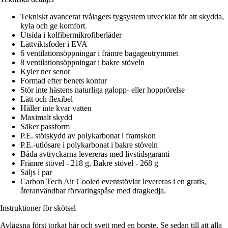
Tekniskt avancerat tvålagers tygsystem utvecklat för att skydda,
kyla och ge komfort.
Utsida i kolfibermikrofiberläder
Lättviktsfoder i EVA
6 ventilationsöppningar i främre bagageutrymmet
8 ventilationsöppningar i bakre stöveln
Kyler ner senor
Formad efter benets kontur
Stör inte hästens naturliga galopp- eller hopprörelse
Lätt och flexibel
Håller inte kvar vatten
Maximalt skydd
Säker passform
P.E. stötskydd av polykarbonat i framskon
P.E.-utlösare i polykarbonat i bakre stöveln
Båda avtryckarna levereras med livstidsgaranti
Främre stövel - 218 g, Bakre stövel - 268 g
Säljs i par
Carbon Tech Air Cooled eventstövlar levereras i en gratis,
återanvändbar förvaringspåse med dragkedja.
Instruktioner för skötsel
Avlägsna först torkat hår och svett med en borste. Se sedan till att alla