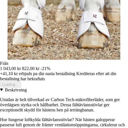
Från
1 043,00 kr
822,00 kr
-21%
+41,10 kr
erbjuds pa din nasta bestallning
Krediteras efter att din
bestallning har bekraftats
Loading...
Beskrivning
Utsidan är helt tillverkad av Carbon Tech-mikrofiberläder, som ger
överlägsen styrka och hållbarhet. Dessa fälttävlansstövlar ger
exceptionellt skydd för hästens ben på terrängbanan.
Hur fungerar luftkylda fälttävlansstövlar? När hästen galopperar
passerar luft genom de främre ventilationsöppningarna, cirkulerar och