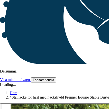
Delsumma
Visa min kundvagn
Fortsätt handla
Loading...
Hem
/
Stalltäcke för häst med nackskydd Premier Equine Stable Bust