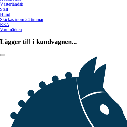
Västerländsk
Stall
Hund
Skickas inom 24 timmar
REA
Varumärken
Lägger till i kundvagnen...