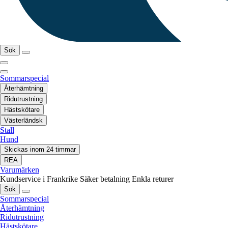
Sök
Sommarspecial
Återhämtning
Ridutrustning
Hästskötare
Västerländsk
Stall
Hund
Skickas inom 24 timmar
REA
Varumärken
Kundservice i Frankrike
Säker betalning
Enkla returer
Sök
Sommarspecial
Återhämtning
Ridutrustning
Hästskötare