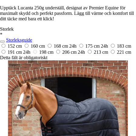
Upptäck Lucanta 250g underställ, designat av Premier Equine för
maximalt skydd och perfekt passform. Lägg till värme och komfort till
ditt täcke med bara ett klick!
Storlek
*
Storleksguide
152 cm
160 cm
168 cm
24h
175 cm
24h
183 cm
191 cm
24h
198 cm
206 cm
24h
213 cm
221 cm
Detta fält är obligatoriskt