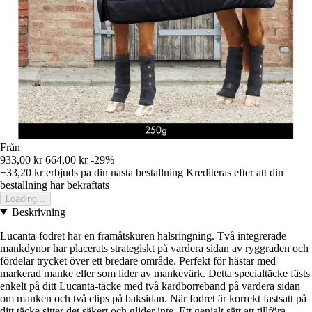
Från
933,00 kr
664,00 kr
-29%
+33,20 kr
erbjuds pa din nasta bestallning
Krediteras efter att din
bestallning har bekraftats
Loading...
Beskrivning
Lucanta-fodret har en framåtskuren halsringning. Två integrerade
mankdynor har placerats strategiskt på vardera sidan av ryggraden och
fördelar trycket över ett bredare område. Perfekt för hästar med
markerad manke eller som lider av mankevärk. Detta specialtäcke fästs
enkelt på ditt Lucanta-täcke med två kardborreband på vardera sidan
om manken och två clips på baksidan. När fodret är korrekt fastsatt på
ditt täcke sitter det säkert och glider inte. Ett genialt sätt att tillföra