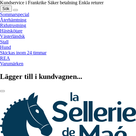
Kundservice i Frankrike
Säker betalning
Enkla returer
Sök
Sommarspecial
Återhämtning
Ridutrustning
Hästskötare
Västerländsk
Stall
Hund
Skickas inom 24 timmar
REA
Varumärken
Lägger till i kundvagnen...