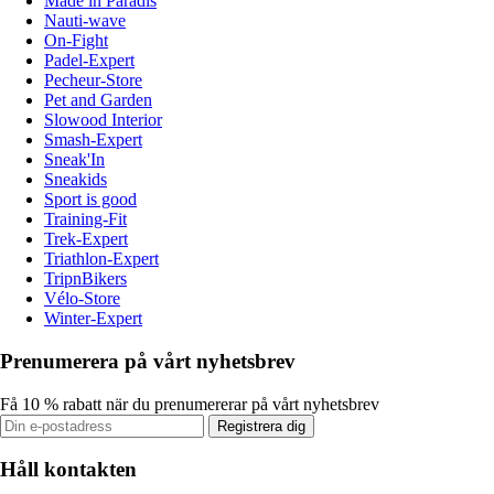
Made in Paradis
Nauti-wave
On-Fight
Padel-Expert
Pecheur-Store
Pet and Garden
Slowood Interior
Smash-Expert
Sneak'In
Sneakids
Sport is good
Training-Fit
Trek-Expert
Triathlon-Expert
TripnBikers
Vélo-Store
Winter-Expert
Prenumerera på vårt nyhetsbrev
Få 10 % rabatt när du prenumererar på vårt nyhetsbrev
Registrera dig
Håll kontakten