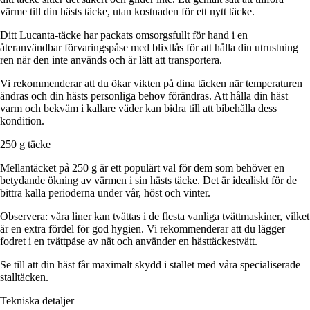
värme till din hästs täcke, utan kostnaden för ett nytt täcke.
Ditt Lucanta-täcke har packats omsorgsfullt för hand i en
återanvändbar förvaringspåse med blixtlås för att hålla din utrustning
ren när den inte används och är lätt att transportera.
Vi rekommenderar att du ökar vikten på dina täcken när temperaturen
ändras och din hästs personliga behov förändras. Att hålla din häst
varm och bekväm i kallare väder kan bidra till att bibehålla dess
kondition.
250 g täcke
Mellantäcket på 250 g är ett populärt val för dem som behöver en
betydande ökning av värmen i sin hästs täcke. Det är idealiskt för de
bittra kalla perioderna under vår, höst och vinter.
Observera: våra liner kan tvättas i de flesta vanliga tvättmaskiner, vilket
är en extra fördel för god hygien. Vi rekommenderar att du lägger
fodret i en tvättpåse av nät och använder en hästtäckestvätt.
Se till att din häst får maximalt skydd i stallet med våra specialiserade
stalltäcken.
Tekniska detaljer