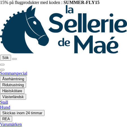
15% på flugprodukter med koden :
SUMMER-FLY15
Sök
Sommarspecial
Återhämtning
Ridutrustning
Hästskötare
Västerländsk
Stall
Hund
Skickas inom 24 timmar
REA
Varumärken