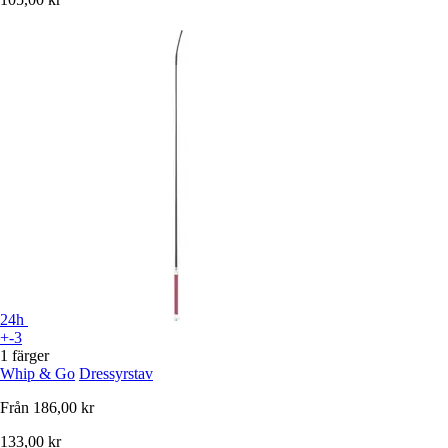
24h
+-3
1 färger
Whip & Go
Dressyrstav
Från
186,00 kr
133,00 kr