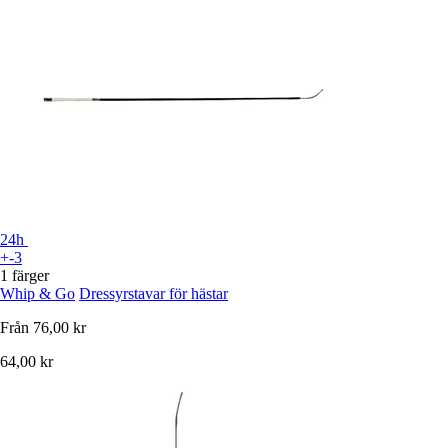
24h
+-3
1 färger
Whip & Go
Dressyrstavar för hästar
Från
76,00 kr
64,00 kr