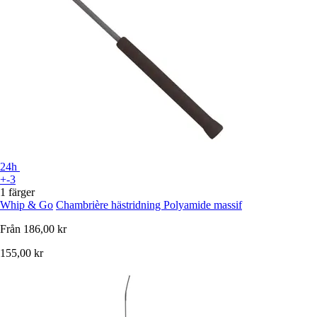
24h
+-3
1 färger
Whip & Go
Chambrière hästridning Polyamide massif
Från
186,00 kr
155,00 kr