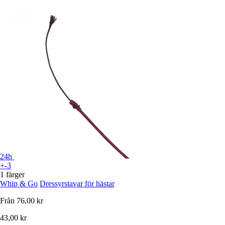
24h
+-3
1 färger
Whip & Go
Dressyrstavar för hästar
Från
76,00 kr
43,00 kr