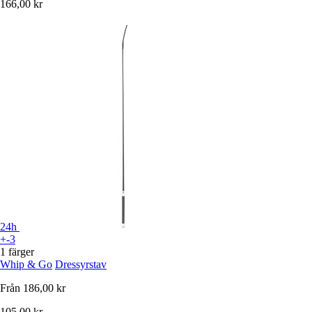
166,00 kr
24h
+-3
1 färger
Whip & Go
Dressyrstav
Från
186,00 kr
105,00 kr