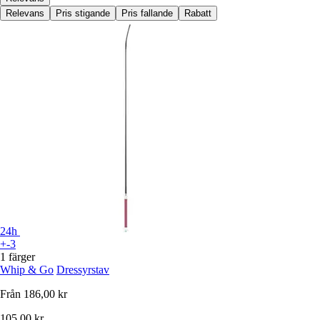
Relevans
Pris stigande
Pris fallande
Rabatt
24h
+-3
1 färger
Whip & Go
Dressyrstav
Från
186,00 kr
105,00 kr