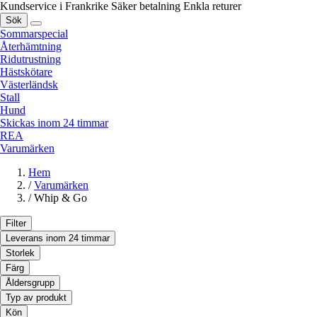
Kundservice i Frankrike
Säker betalning
Enkla returer
Sök
Sommarspecial
Återhämtning
Ridutrustning
Hästskötare
Västerländsk
Stall
Hund
Skickas inom 24 timmar
REA
Varumärken
Hem
/
Varumärken
/
Whip & Go
Filter
Leverans inom 24 timmar
Storlek
Färg
Åldersgrupp
Typ av produkt
Kön