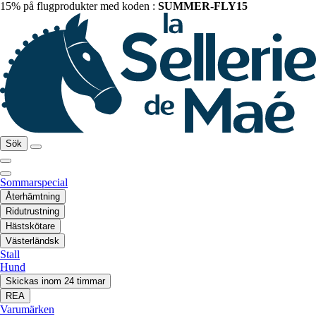
15% på flugprodukter med koden :
SUMMER-FLY15
Sök
Sommarspecial
Återhämtning
Ridutrustning
Hästskötare
Västerländsk
Stall
Hund
Skickas inom 24 timmar
REA
Varumärken