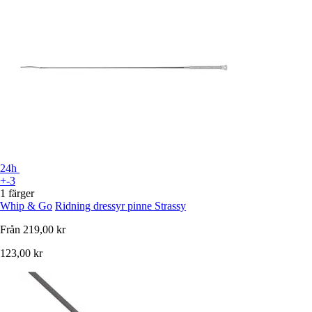
24h
+-3
1 färger
Whip & Go
Ridning dressyr pinne Strassy
Från
219,00 kr
123,00 kr