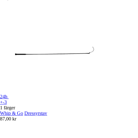
24h
+-3
1 färger
Whip & Go
Dressyrstav
87,00 kr