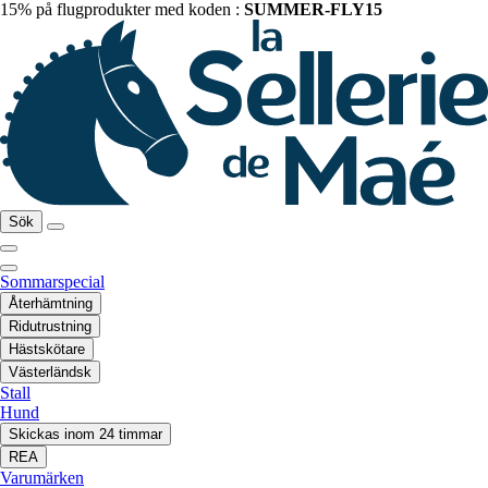
15% på flugprodukter med koden :
SUMMER-FLY15
Sök
Sommarspecial
Återhämtning
Ridutrustning
Hästskötare
Västerländsk
Stall
Hund
Skickas inom 24 timmar
REA
Varumärken