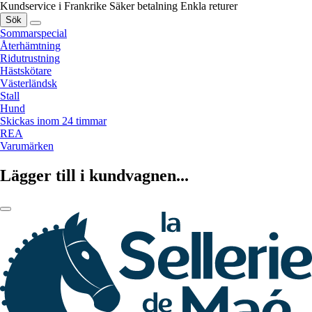
Kundservice i Frankrike
Säker betalning
Enkla returer
Sök
Sommarspecial
Återhämtning
Ridutrustning
Hästskötare
Västerländsk
Stall
Hund
Skickas inom 24 timmar
REA
Varumärken
Lägger till i kundvagnen...