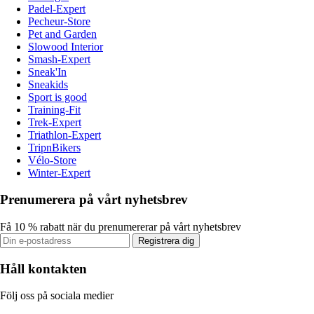
Padel-Expert
Pecheur-Store
Pet and Garden
Slowood Interior
Smash-Expert
Sneak'In
Sneakids
Sport is good
Training-Fit
Trek-Expert
Triathlon-Expert
TripnBikers
Vélo-Store
Winter-Expert
Prenumerera på vårt nyhetsbrev
Få 10 % rabatt när du prenumererar på vårt nyhetsbrev
Registrera dig
Håll kontakten
Följ oss på sociala medier