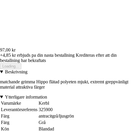
97,00 kr
+4,85 kr
erbjuds pa din nasta bestallning
Krediteras efter att din
bestallning har bekraftats
Loading...
Beskrivning
matchande grimma Hippo flätad polyeten mjukt, extremt greppvänligt
material attraktiva färger
Ytterligare information
Varumärke
Kerbl
Leverantörsreferens
325900
Färg
antracitgrå/ljusgrön
Färg
Grå
Kön
Blandad