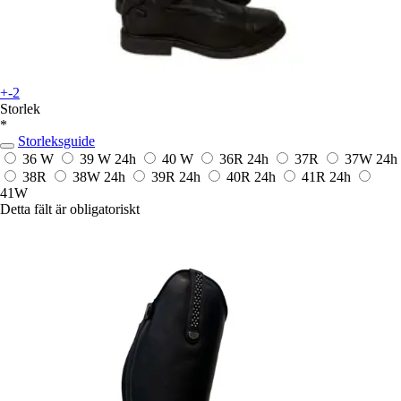
+-2
Storlek
*
Storleksguide
36 W
39 W
24h
40 W
36R
24h
37R
37W
24h
38R
38W
24h
39R
24h
40R
24h
41R
24h
41W
Detta fält är obligatoriskt