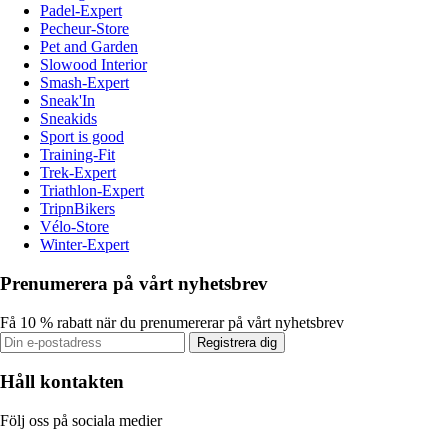
Padel-Expert
Pecheur-Store
Pet and Garden
Slowood Interior
Smash-Expert
Sneak'In
Sneakids
Sport is good
Training-Fit
Trek-Expert
Triathlon-Expert
TripnBikers
Vélo-Store
Winter-Expert
Prenumerera på vårt nyhetsbrev
Få 10 % rabatt när du prenumererar på vårt nyhetsbrev
Registrera dig
Håll kontakten
Följ oss på sociala medier