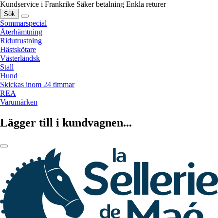
Kundservice i Frankrike
Säker betalning
Enkla returer
Sök
Sommarspecial
Återhämtning
Ridutrustning
Hästskötare
Västerländsk
Stall
Hund
Skickas inom 24 timmar
REA
Varumärken
Lägger till i kundvagnen...