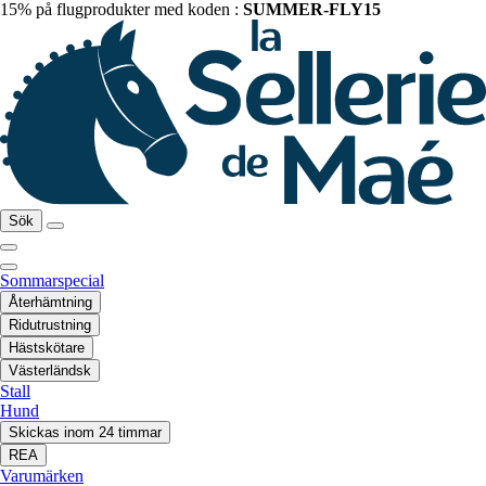
15% på flugprodukter med koden :
SUMMER-FLY15
Sök
Sommarspecial
Återhämtning
Ridutrustning
Hästskötare
Västerländsk
Stall
Hund
Skickas inom 24 timmar
REA
Varumärken