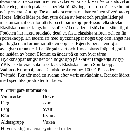
dessutom är dekorerad med en vacker vit kristall. Vår Verona-stövel är
både elegant och praktisk – perfekt för tävlingar där du måste se bra ut
och prestera på topp. De avtagbara remmarna har en liten silverlogotyp
Horze. Mjukt läder på den yttre delen av benet och präglat läder på
insidan samarbetar för att skapa ett par riktigt professionella stövlar.
Elastiska paneler längs hela skaftet säkerställer att stövlarna sitter tight.
Fotdelen har några präglade detaljer, fasta elastiska snören och en fin
sporreknopp. En läderklaff med tryckknappar högst upp och längst ner
på dragkedjan förhindrar att den öppnas. Egenskaper: Trendig 2
avtagbara remmar: 1 i enfärgad svart och 1 med strass Präglad grafik
på insidan av benet Blommiga ändar på en rem över tårna
Tryckknappar längst ner och högst upp på skaftet Dragkedja av typ
YKK Texturerad sula Litet klack Elastiska snören Spurknoppar
Vadbredd: normal, bred Teknisk beskrivning: 100 % PU-läder.
Tvättråd: Rengör med en svamp efter varje användning. Rengör lädret
med specifika produkter för läder.
Ytterligare information
Varumärke
Horze
Färg
svart
Färg
Svart
Kön
Kvinna
Åldersgrupp
Vuxen
Huvudsakligt material
syntetiskt material