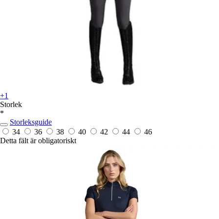
+1
Storlek
*
Storleksguide
34
36
38
40
42
44
46
Detta fält är obligatoriskt