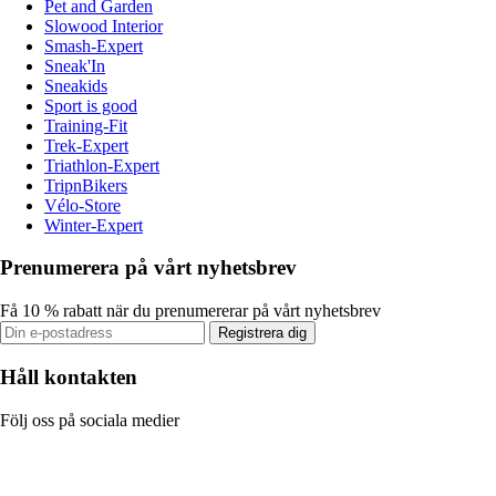
Pet and Garden
Slowood Interior
Smash-Expert
Sneak'In
Sneakids
Sport is good
Training-Fit
Trek-Expert
Triathlon-Expert
TripnBikers
Vélo-Store
Winter-Expert
Prenumerera på vårt nyhetsbrev
Få 10 % rabatt när du prenumererar på vårt nyhetsbrev
Registrera dig
Håll kontakten
Följ oss på sociala medier