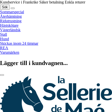
Kundservice i Frankrike
Säker betalning
Enkla returer
Sök
Sommarspecial
Återhämtning
Ridutrustning
Hästskötare
Västerländsk
Stall
Hund
Skickas inom 24 timmar
REA
Varumärken
Lägger till i kundvagnen...