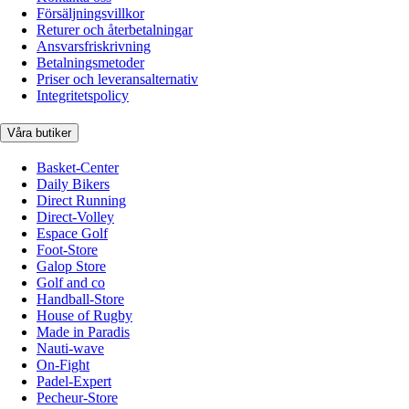
Försäljningsvillkor
Returer och återbetalningar
Ansvarsfriskrivning
Betalningsmetoder
Priser och leveransalternativ
Integritetspolicy
Våra butiker
Basket-Center
Daily Bikers
Direct Running
Direct-Volley
Espace Golf
Foot-Store
Galop Store
Golf and co
Handball-Store
House of Rugby
Made in Paradis
Nauti-wave
On-Fight
Padel-Expert
Pecheur-Store