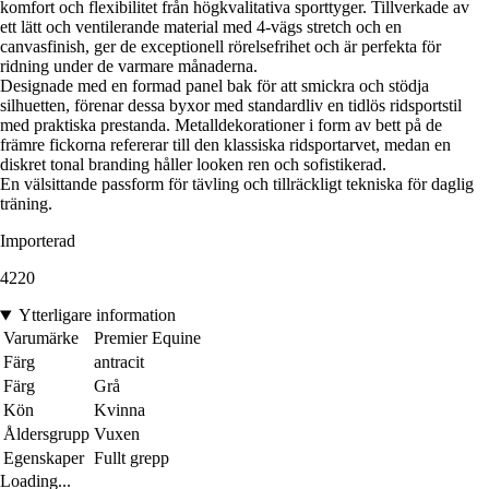
komfort och flexibilitet från högkvalitativa sporttyger. Tillverkade av
ett lätt och ventilerande material med 4-vägs stretch och en
canvasfinish, ger de exceptionell rörelsefrihet och är perfekta för
ridning under de varmare månaderna.
Designade med en formad panel bak för att smickra och stödja
silhuetten, förenar dessa byxor med standardliv en tidlös ridsportstil
med praktiska prestanda. Metalldekorationer i form av bett på de
främre fickorna refererar till den klassiska ridsportarvet, medan en
diskret tonal branding håller looken ren och sofistikerad.
En välsittande passform för tävling och tillräckligt tekniska för daglig
träning.
Importerad
4220
Ytterligare information
Varumärke
Premier Equine
Färg
antracit
Färg
Grå
Kön
Kvinna
Åldersgrupp
Vuxen
Egenskaper
Fullt grepp
Loading...