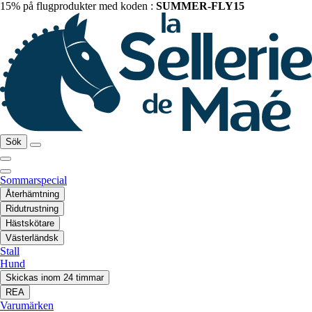
15% på flugprodukter med koden :
SUMMER-FLY15
Sök
Sommarspecial
Återhämtning
Ridutrustning
Hästskötare
Västerländsk
Stall
Hund
Skickas inom 24 timmar
REA
Varumärken