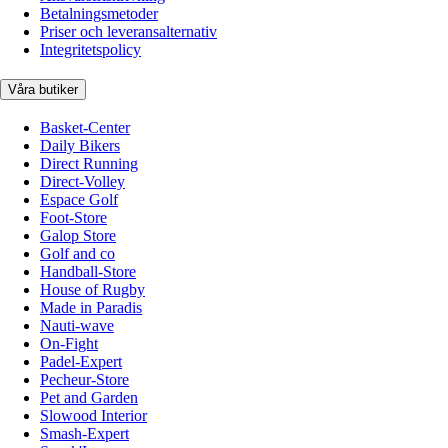
Betalningsmetoder
Priser och leveransalternativ
Integritetspolicy
Våra butiker
Basket-Center
Daily Bikers
Direct Running
Direct-Volley
Espace Golf
Foot-Store
Galop Store
Golf and co
Handball-Store
House of Rugby
Made in Paradis
Nauti-wave
On-Fight
Padel-Expert
Pecheur-Store
Pet and Garden
Slowood Interior
Smash-Expert