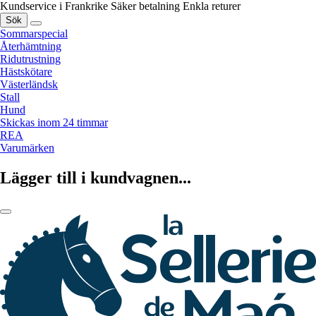
Kundservice i Frankrike
Säker betalning
Enkla returer
Sök
Sommarspecial
Återhämtning
Ridutrustning
Hästskötare
Västerländsk
Stall
Hund
Skickas inom 24 timmar
REA
Varumärken
Lägger till i kundvagnen...