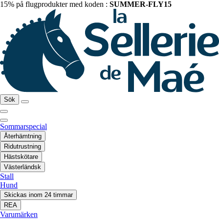
15% på flugprodukter med koden :
SUMMER-FLY15
Sök
Sommarspecial
Återhämtning
Ridutrustning
Hästskötare
Västerländsk
Stall
Hund
Skickas inom 24 timmar
REA
Varumärken