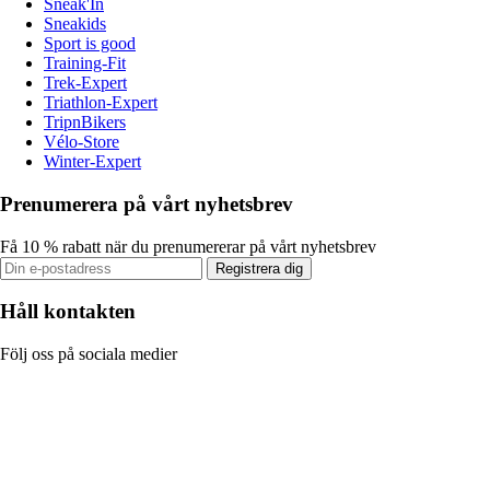
Sneak'In
Sneakids
Sport is good
Training-Fit
Trek-Expert
Triathlon-Expert
TripnBikers
Vélo-Store
Winter-Expert
Prenumerera på vårt nyhetsbrev
Få 10 % rabatt när du prenumererar på vårt nyhetsbrev
Registrera dig
Håll kontakten
Följ oss på sociala medier