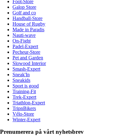
Foot-Store
Galop Store
Golf and co
Handball-Store
House of Rugby
Made in Paradis
Nauti-wave
On-Fight
Padel-Expert
Pecheur-Store
Pet and Garden
Slowood Interior
Smash-Expert
Sneak'In
Sneakids
Sport is good
Training-Fit
Trek-Expert
Triathlon-Expert
TripnBikers
Vélo-Store
Winter-Expert
Prenumerera på vårt nyhetsbrev