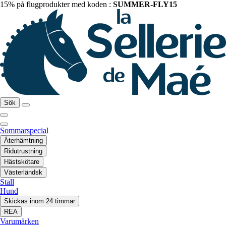
15% på flugprodukter med koden :
SUMMER-FLY15
Sök
Sommarspecial
Återhämtning
Ridutrustning
Hästskötare
Västerländsk
Stall
Hund
Skickas inom 24 timmar
REA
Varumärken