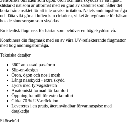
Sensoriska områden som ögon, öron och näsa skyddas av ett mjukt,
slitstarkt nät som är utformat med en grad av stabilitet som håller det
borta från ansiktet för att inte orsaka irritation. Nätets andningsförmåga
och lätta vikt gör att luften kan cirkulera, vilket är avgörande för hälsan
hos de sinnesorgan som skyddas.
En idealisk flugmask för hästar som behöver en hög skyddsnivå.
Kombinera din flugmask med en av våra UV-reflekterande flugmattor
med hög andningsförmåga.
Tekniska detaljer
360° anpassad passform
Slip-on-design
Öron, ögon och nos i mesh
Långt nässkydd - extra skydd
Lycra med fyrvägsstretch
Anatomiskt formad för komfort
Öppning framtill för extra komfort
Cirka 70 % UV-reflektion
Levereras i en gratis, återanvändbar förvaringspåse med
dragkedja
Skötselråd