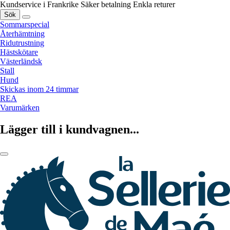
Kundservice i Frankrike
Säker betalning
Enkla returer
Sök
Sommarspecial
Återhämtning
Ridutrustning
Hästskötare
Västerländsk
Stall
Hund
Skickas inom 24 timmar
REA
Varumärken
Lägger till i kundvagnen...