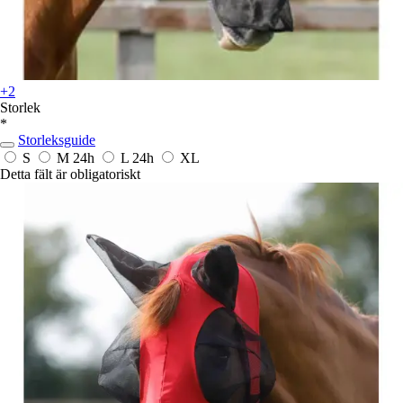
+2
Storlek
*
Storleksguide
S
M
24h
L
24h
XL
Detta fält är obligatoriskt