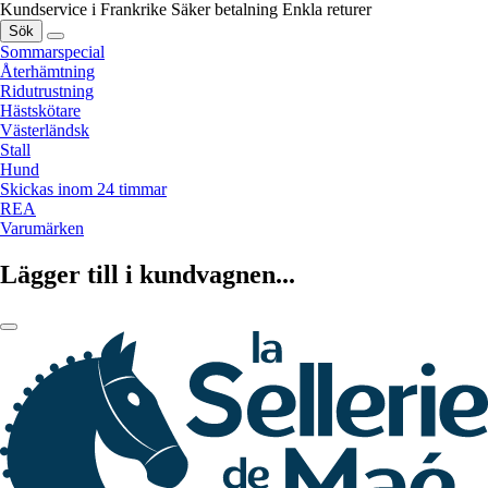
Kundservice i Frankrike
Säker betalning
Enkla returer
Sök
Sommarspecial
Återhämtning
Ridutrustning
Hästskötare
Västerländsk
Stall
Hund
Skickas inom 24 timmar
REA
Varumärken
Lägger till i kundvagnen...