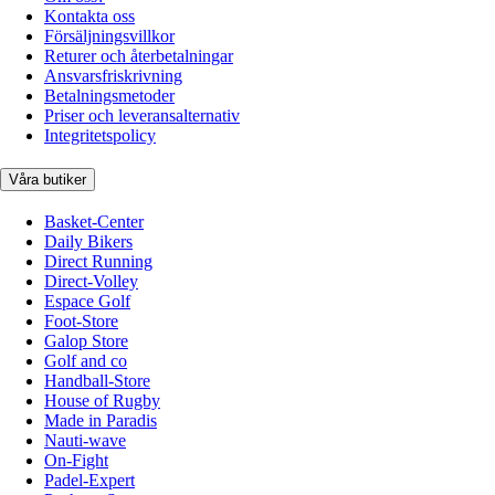
Kontakta oss
Försäljningsvillkor
Returer och återbetalningar
Ansvarsfriskrivning
Betalningsmetoder
Priser och leveransalternativ
Integritetspolicy
Våra butiker
Basket-Center
Daily Bikers
Direct Running
Direct-Volley
Espace Golf
Foot-Store
Galop Store
Golf and co
Handball-Store
House of Rugby
Made in Paradis
Nauti-wave
On-Fight
Padel-Expert