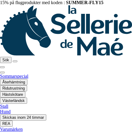
15% på flugprodukter med koden :
SUMMER-FLY15
Sök
Sommarspecial
Återhämtning
Ridutrustning
Hästskötare
Västerländsk
Stall
Hund
Skickas inom 24 timmar
REA
Varumärken