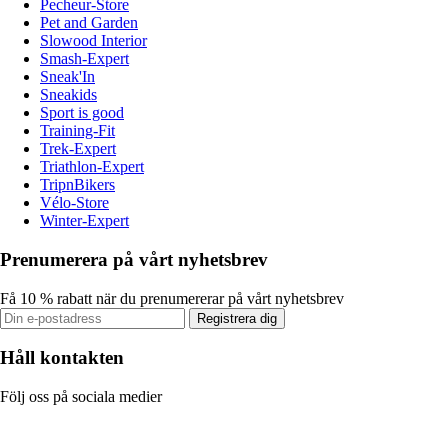
Pecheur-Store
Pet and Garden
Slowood Interior
Smash-Expert
Sneak'In
Sneakids
Sport is good
Training-Fit
Trek-Expert
Triathlon-Expert
TripnBikers
Vélo-Store
Winter-Expert
Prenumerera på vårt nyhetsbrev
Få 10 % rabatt när du prenumererar på vårt nyhetsbrev
Registrera dig
Håll kontakten
Följ oss på sociala medier