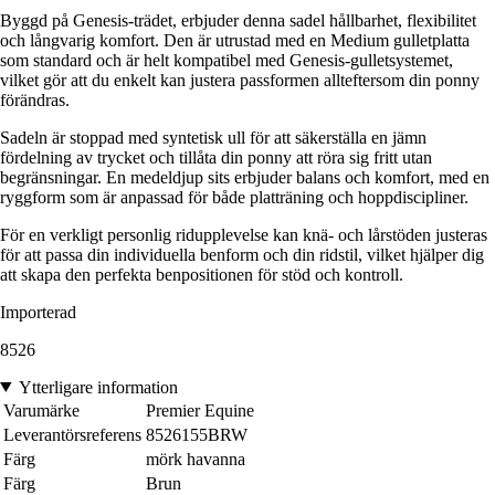
Byggd på Genesis-trädet, erbjuder denna sadel hållbarhet, flexibilitet
och långvarig komfort. Den är utrustad med en Medium gulletplatta
som standard och är helt kompatibel med Genesis-gulletsystemet,
vilket gör att du enkelt kan justera passformen allteftersom din ponny
förändras.
Sadeln är stoppad med syntetisk ull för att säkerställa en jämn
fördelning av trycket och tillåta din ponny att röra sig fritt utan
begränsningar. En medeldjup sits erbjuder balans och komfort, med en
ryggform som är anpassad för både platträning och hoppdiscipliner.
För en verkligt personlig ridupplevelse kan knä- och lårstöden justeras
för att passa din individuella benform och din ridstil, vilket hjälper dig
att skapa den perfekta benpositionen för stöd och kontroll.
Importerad
8526
Ytterligare information
Varumärke
Premier Equine
Leverantörsreferens
8526155BRW
Färg
mörk havanna
Färg
Brun